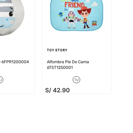
TOY STORY
le 6FPR1200004
Alfombra Pie De Cama
6TST1250001
U
TU
S/
42
.
90