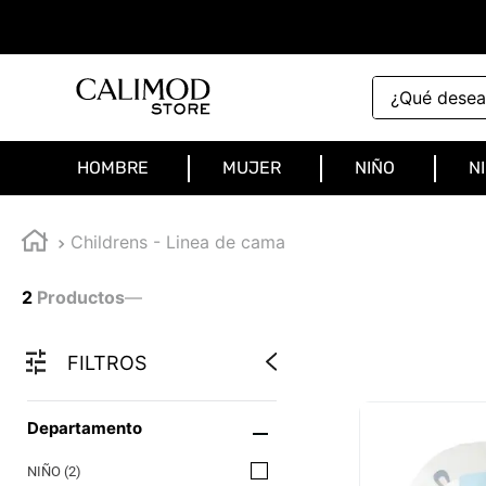
¿Qué deseas 
HOMBRE
MUJER
NIÑO
N
Childrens - Linea de cama
2
Productos
—
FILTROS
Departamento
NIÑO
(
2
)