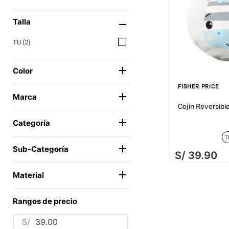
Talla
TU
(
2
)
Color
FISHER PRICE
CELESTE
(
1
)
Marca
GRIS
(
1
)
Cojín Reversib
TOY STORY
(
1
)
Categoría
FISHER PRICE
(
1
)
T
DECO Y ORGANIZACIÓN
(
2
)
Sub-Categoría
S/
39
.
90
LÍNEA PARA CAMA
(
2
)
Material
POLIÉSTER ESTAMPADO
(
1
)
Rangos de precio
TEXTIL
(
1
)
S/