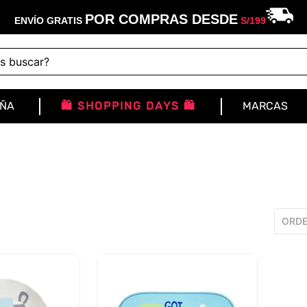
POR COMPRAS DESDE
ENVÍO GRATIS
S/
199
buscar?
IÑA
🛍️ SHOPPING DAYS 🛍️
MARCAS
ORDE