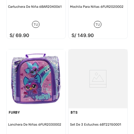
Cartuchera De Niña 6BAR2040061
Mochila Para Niñas 6FUR2020002
TU
TU
S/
69
.
90
S/
149
.
90
FURBY
BTS
Lonchera De Niñas 6FUR2030002
Set De 3 Estuches 6BT22150001