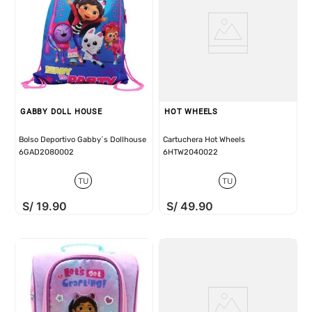
GABBY DOLL HOUSE
HOT WHEELS
Bolso Deportivo Gabby´s Dollhouse
Cartuchera Hot Wheels
6GAD2080002
6HTW2040022
TU
TU
S/
19
.
90
S/
49
.
90