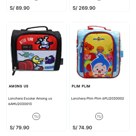
S/
89
.
90
S/
269
.
90
AMONG US
PLIM PLIM
Lonchera Escolar Among us
Lonchera Plim Plim 6PLI2030002
6AMU2030013
TU
TU
S/
79
.
90
S/
74
.
90