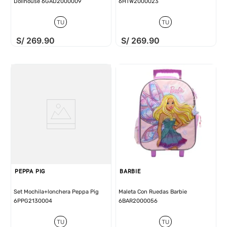
Dollhouse 6GAD2000009
6HTW2000023
TU
TU
S/
269
.
90
S/
269
.
90
PEPPA PIG
BARBIE
Set Mochila+lonchera Peppa Pig
Maleta Con Ruedas Barbie
6PPG2130004
6BAR2000056
TU
TU