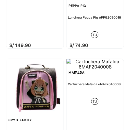
PEPPA PIG
Lonchera Peppa Pig 6PPG2030018
TU
S/
149
.
90
S/
74
.
90
MAFALDA
Cartuchera Mafalda 6MAF2040008
TU
SPY X FAMILY