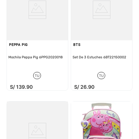
PEPPA PIG
BTS
Mochila Peppa Pig 6PPG2020018
Set De 3 Estuches 6BT22150002
TU
TU
S/
139
.
90
S/
26
.
90