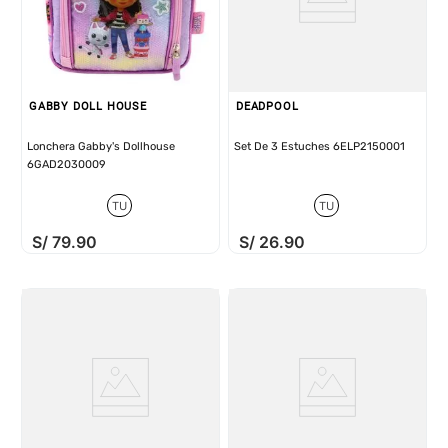
GABBY DOLL HOUSE
DEADPOOL
Lonchera Gabby's Dollhouse
Set De 3 Estuches 6ELP2150001
6GAD2030009
TU
TU
S/
79
.
90
S/
26
.
90