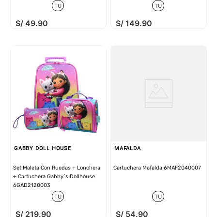
TU
TU
S/
49
.
90
S/
149
.
90
GABBY DOLL HOUSE
MAFALDA
Set Maleta Con Ruedas + Lonchera
Cartuchera Mafalda 6MAF2040007
+ Cartuchera Gabby´s Dollhouse
6GAD2120003
TU
TU
S/
219
.
90
S/
54
.
90