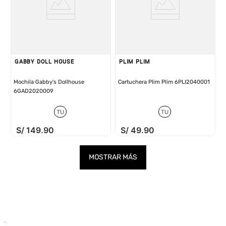
GABBY DOLL HOUSE
PLIM PLIM
Mochila Gabby's Dollhouse
Cartuchera Plim Plim 6PLI2040001
6GAD2020009
TU
TU
S/
149
.
90
S/
49
.
90
MOSTRAR MÁS
.