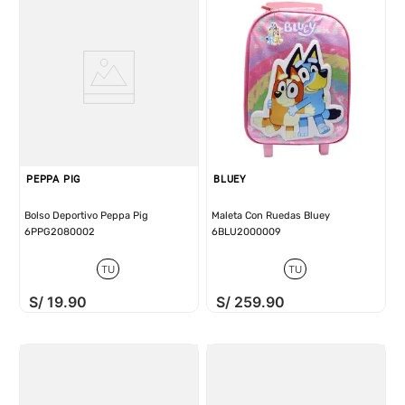
PEPPA PIG
BLUEY
Bolso Deportivo Peppa Pig
Maleta Con Ruedas Bluey
6PPG2080002
6BLU2000009
TU
TU
S/
19
.
90
S/
259
.
90