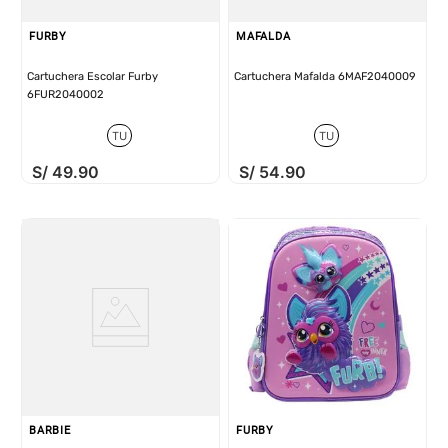
FURBY
MAFALDA
Cartuchera Escolar Furby
Cartuchera Mafalda 6MAF2040009
6FUR2040002
TU
TU
S/
49
.
90
S/
54
.
90
BARBIE
FURBY