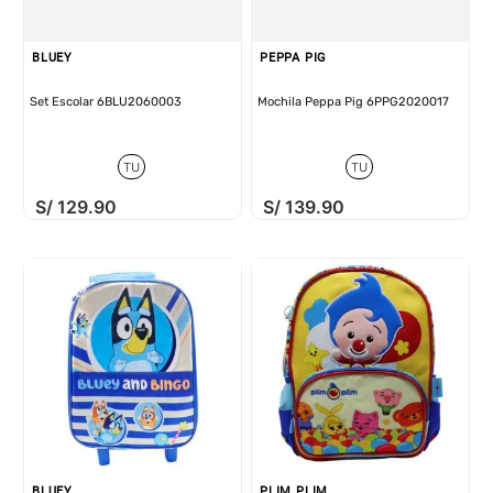
BLUEY
PEPPA PIG
Set Escolar 6BLU2060003
Mochila Peppa Pig 6PPG2020017
TU
TU
S/
129
.
90
S/
139
.
90
BLUEY
PLIM PLIM