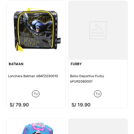
BATMAN
FURBY
Lonchera Batman 6BAT2030010
Bolso Deportivo Furby
6FUR2080001
TU
TU
S/
79
.
90
S/
19
.
90