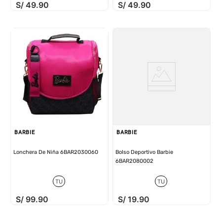
S/
49
.
90
S/
49
.
90
BARBIE
BARBIE
Lonchera De Niña 6BAR2030060
Bolso Deportivo Barbie
6BAR2080002
TU
TU
S/
99
.
90
S/
19
.
90