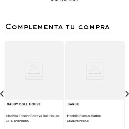
agua y jabón.
Secado al aire libre bajo con sombra.
No sumergir ni lavar en lavadora.
complementa tu compra
Zapatilla casual de capellada PU.
Planta antideslizante.
Plantilla suave para mayor confort.
GABBY DOLL HOUSE
BARBIE
Mochila Escolar Gabbys Doll House
Mochila Escolar Barbie
6GAD2020005
6BAR2020050