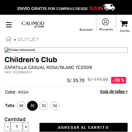
S/
199
ENVÍO GRATIS
POR COMPRAS DESDE
OUTLET
(*)Color referencial
Children's Club
ZAPATILLA CASUAL ROSA/BLANC 7CZ008
SKU
:
7CZ00800011
S/
119
.
00
S/
35
.
70
70 %
:
ROSA
Talla
30
32
33
34
Cantidad
－
＋
AGREGAR AL CARRITO