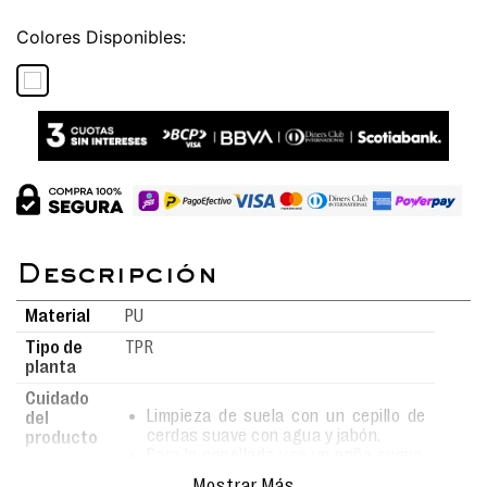
Colores
Material
PU
Tipo de
TPR
planta
Cuidado
Limpieza de suela con un cepillo de
del
cerdas suave con agua y jabón.
producto
Para la capellada use un paño suave,
limpio y ligeramente húmedo con
Mostrar Más