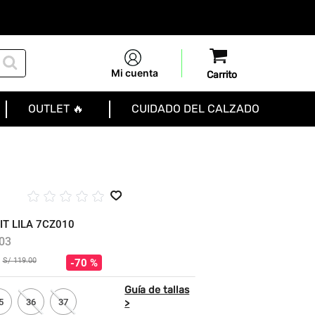
Mi cuenta
OUTLET 🔥
CUIDADO DEL CALZADO
☆
☆
☆
☆
☆
IT LILA 7CZ010
03
S/
119
.
00
70 %
5
36
37