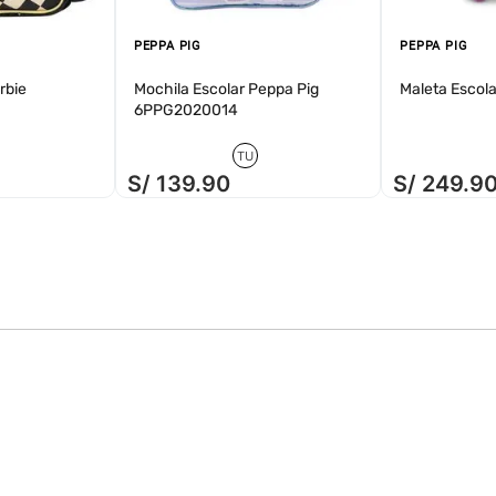
PEPPA PIG
PEPPA PIG
rbie
Mochila Escolar Peppa Pig
Maleta Esco
6PPG2020014
TU
S/
139
.
90
S/
249
.
9