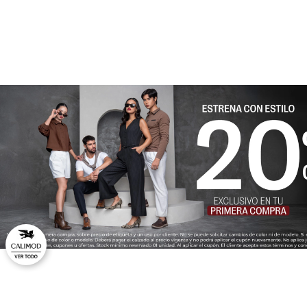
★
★
★
★
★
Tu nombre
Dirección de email
Escribe un comentario