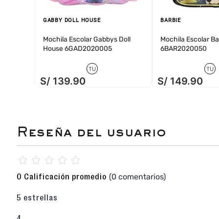
Descubre más zapatillas para niña aquí
GABBY DOLL HOUSE
BARBIE
Mochila Escolar Gabbys Doll
Mochila Escolar Ba
House 6GAD2020005
6BAR2020050
TU
TU
S/
139
.
90
S/
149
.
90
☆
☆
☆
☆
☆
(0 comentarios)
0 Calificación promedio
5 estrellas
4