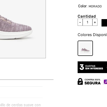
:
MORADO
Cantidad
－
＋
Colores
pillo de cerdas suave con