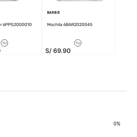
BARBIE
lar 6PPG2000010
Mochila 6BAR2020045
TU
TU
0
S/
69
.
90
0%