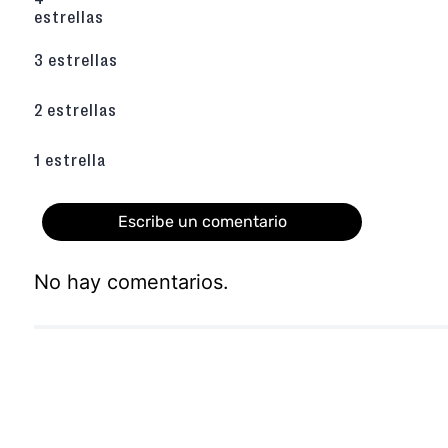
estrellas
3 estrellas
2 estrellas
1 estrella
Escribe un comentario
No hay comentarios.
Agregar comentario
Título
Califica el producto de 1 a 5 estrellas