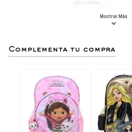
agua y jabón.
Para la capellada use un
ligeramente húmedo con agu
Mostrar Más
Secado al aire libre bajo con
No sumergir ni lavar en lavad
La zapatilla flyknit color lila para niña destaca
funcional. Elaborada en textil ligero y transpi
complementa tu compra
cómodo gracias a los elásticos en el empeine
pasadores tradicionales, permitiendo mayor inde
Capellada:
Textil tipo flyknit, flexible y de e
Forro:
Interior textil que asegura suavidad al
Plantilla:
Composición de sintético y texti
mayor confort.
Planta:
PHYLON sintético, antideslizante,
capacidad de amortiguación.
Diseño:
Incluye bandas elásticas en el empe
pasadores para un calce práctico.
Color:
Lila, ideal para outfits con leggings, 
polos color pastel.
Uso recomendado:
Perfecta para salidas
escuela o actividades extracurriculares.