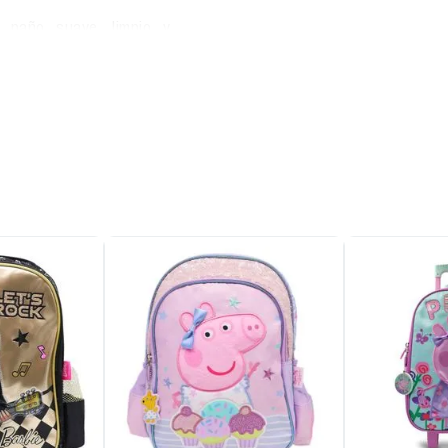
 paño suave, limpio y
a y jabón.
 sombra.
ora.
 por su diseño moderno y
rable, ofrece un ajuste
, que reemplazan a los
pendencia al calzarla.
xcelente ventilación.
 contacto con el pie.
l, con acolchado para
 flexible y con buena
ine, evitando el uso de
faldas o jeans claros y
 familiares, paseos,