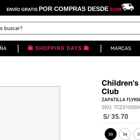
POR COMPRAS DESDE
ENVÍO GRATIS
S/
199
buscar?
IÑA
🛍️ SHOPPING DAYS 🛍️
MARCAS
Children's
Club
ZAPATILLA FLYKN
SKU
:
7CZ010000
S/
35
.
70
33
34
3