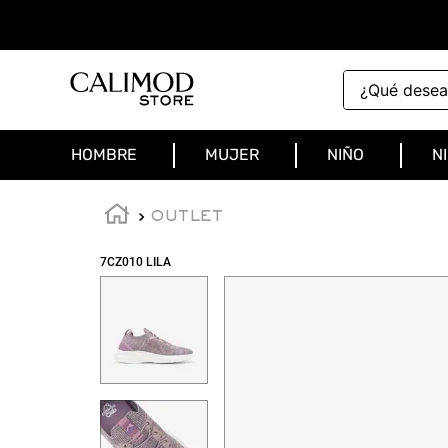
¿Qué deseas 
HOMBRE
MUJER
NIÑO
N
OUTLET
7CZ010 LILA