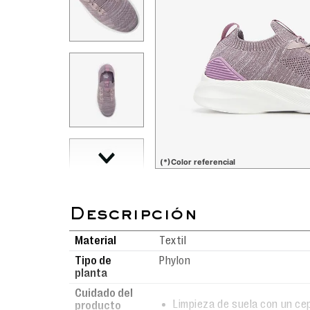
(*)Color referencial
Material
Textil
Tipo de
Phylon
planta
Cuidado del
Limpieza de suela con un ce
producto