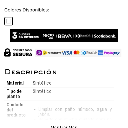
Colores
Material
Sintético
Tipo de
Sintético
planta
Cuidado
Limpiar con paño húmedo, agua y
del
jabón.
producto
Hacerlo con mucho cuidado para no
rayar la superficie.
Mostrar Más