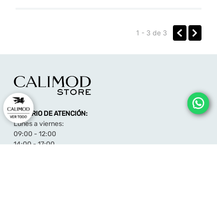
Enviado
2 años atrás
por
Dalila
muy suaves y lindos colores😊
1 - 3
de
3
HORARIO DE ATENCIÓN:
Lunes a viernes:
09:00 - 12:00
14:00 - 17:00
consultas@calimodstore.com
Atención al cliente:
949259138