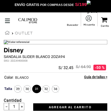
S/
199
ENVÍO GRATIS
POR COMPRAS DESDE
OUTLET
(*)Color referencial
Disney
★
★
★
★
☆
SANDALIA SLIDER BLANCO 2DZA94
SKU
:
2DZA9400008
S/
64
.
90
S/
32
.
45
50 %
:
BLANCO
Talla
29
30
31
32
34
Cantidad
－
＋
AGREGAR AL CARRITO