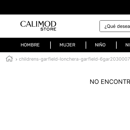
¿Qué deseas 
HOMBRE
MUJER
NIÑO
N
childrens-garfield-lonchera-garfield-6gar2030007
NO ENCONTR