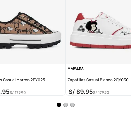
MAFALDA
as Casual Marron 2FY025
Zapatillas Casual Blanco 2QY030
9
.
95
S/
89
.
95
S/
179
.
90
S/
179
.
90