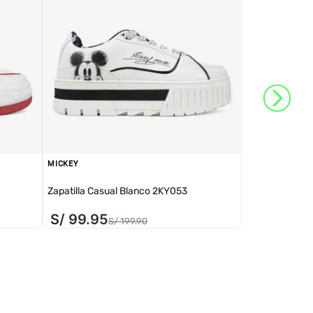
MICKEY
Zapatilla Casual Blanco 2KY053
S/
99
.
95
S/
199
.
90