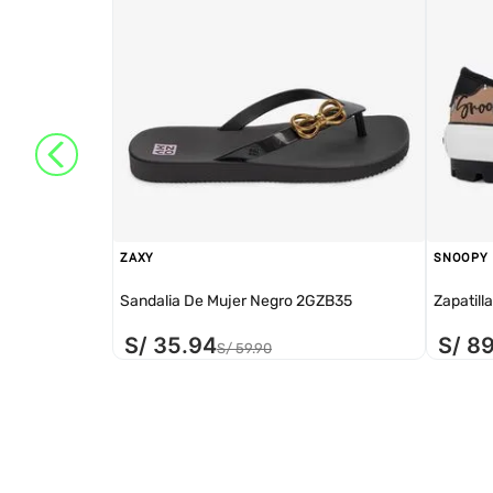
ZAXY
SNOOPY
Sandalia De Mujer Negro 2GZB35
Zapatill
S/
35
.
94
S/
8
S/
59
.
90