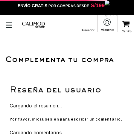
S/
199
ENVÍO GRATIS
POR COMPRAS DESDE
LO SENTIMOS
NO ENCONTRAMOS RESULTADOS QUE COINCIDAN CON
TU BÚSQUEDA
Puedes revisar la ortografía
Utilizar un término más general
Darle un vistazo a estos productos
que pueden interesarte