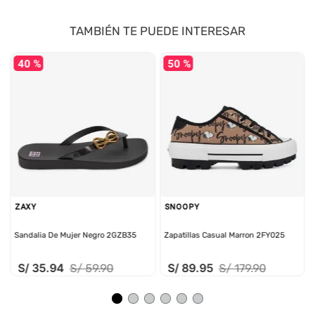
TAMBIÉN TE PUEDE INTERESAR
40 %
50 %
ZAXY
SNOOPY
Sandalia De Mujer Negro 2GZB35
Zapatillas Casual Marron 2FY025
S/
35
.
94
S/
89
.
95
S/
59
.
90
S/
179
.
90