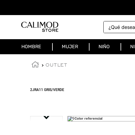
¿Qué deseas 
HOMBRE
MUJER
NIÑO
N
OUTLET
2JRA11 GRIS/VERDE
(*)Color referencial