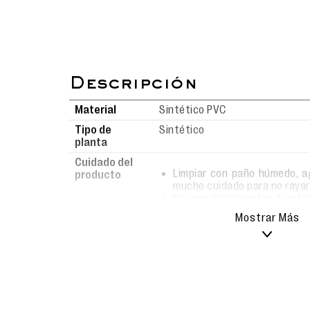
Material
Sintético PVC
Tipo de
Sintético
planta
Cuidado del
Limpiar con paño húmedo, a
producto
mucho cuidado para no rayar 
No usar detergentes fuerte
El secado debe ser al aire li
Mostrar Más
Sandalia slider de planta anatómica ligera y fl
Interior suave para un mayor confort.
Detalles en la banda cuidadosamente elabor
Diseño exclusivo de Jurasicc Park.