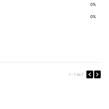
0%
0%
1 - 1
de
1