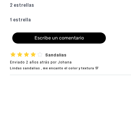
2 estrellas
1 estrella
Escribe un comentario
★
★
★
★
☆
Sandalias
Enviado
2 años atrás
por
Johana
Agregar comentario
Lindas sandalias , me encanto el color y textura 💯
Título
Califica el producto de 1 a 5 estrellas
★
★
★
★
★
Tu nombre