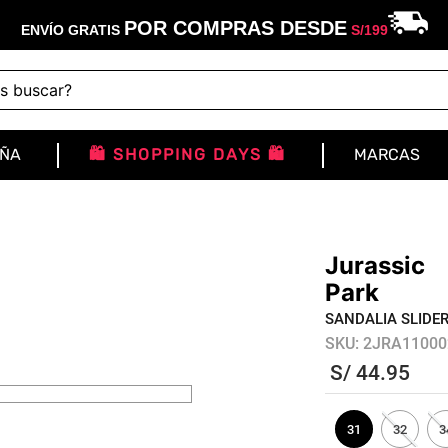
POR COMPRAS DESDE
ENVÍO GRATIS
S/
199
buscar?
IÑA
🛍️ SHOPPING DAYS 🛍️
MARCAS
Jurassic
Park
SANDALIA SLIDER
SKU
:
2JRA11000
S/
44
.
95
31
32
3