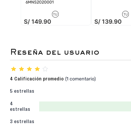
6MNS2020001
TU
TU
S/
149
.
90
S/
139
.
90
★
★
★
★
☆
(1 comentario)
4 Calificación promedio
5 estrellas
4
estrellas
3 estrellas