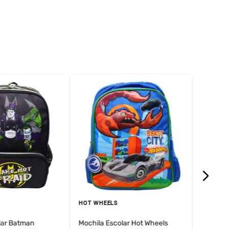
HOUSE O
Mochila 
Dragon
HOT WHEELS
lar Batman
Mochila Escolar Hot Wheels