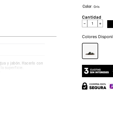
:
Gris
Cantidad
－
＋
Colores
gua y jabón. Hacerlo con
la superficie.
s.
bre bajo sombra.
exible.
ados.