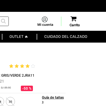
Mi cuenta
OUTLET 🔥
CUIDADO DEL CALZADO
★
★
★
★
☆
 GRIS/VERDE 2JRA11
21
S/
89
.
90
50 %
4
35