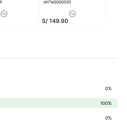
9
6HTW2020020
TU
TU
0
S/
149
.
90
S/
14
0%
100%
0%