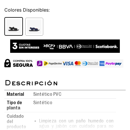
Colores
Material
Sintético PVC
Tipo de
Sintético
planta
Cuidado
Limpieza con un paño humedo con
del
agua y jabón con cuidado para no
producto