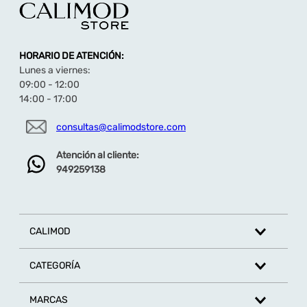
6MNS2020001
Descubre más sandalias de niño aquí
TU
TU
S/
149
.
90
S/
139
.
90
Cargando el resumen…
Por favor, inicia sesión para escribir un comentario.
Cargando comentarios…