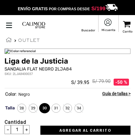
S/
199
ENVÍO GRATIS
POR COMPRAS DESDE
OUTLET
(*)Color referencial
Liga de la Justicia
SANDALIA FLAT NEGRO 2LJA84
SKU
:
2LJA8400037
S/
79
.
90
S/
39
.
95
50 %
:
Negro
Talla
28
29
30
31
32
34
Cantidad
－
＋
AGREGAR AL CARRITO