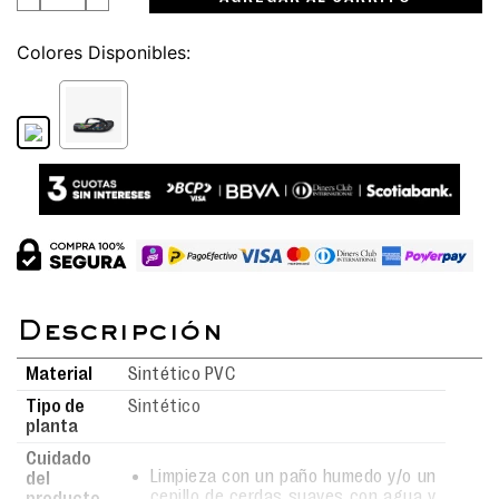
Colores
Material
Sintético PVC
Tipo de
Sintético
planta
Cuidado
Limpieza con un paño humedo y/o un
del
cepillo de cerdas suaves con agua y
producto