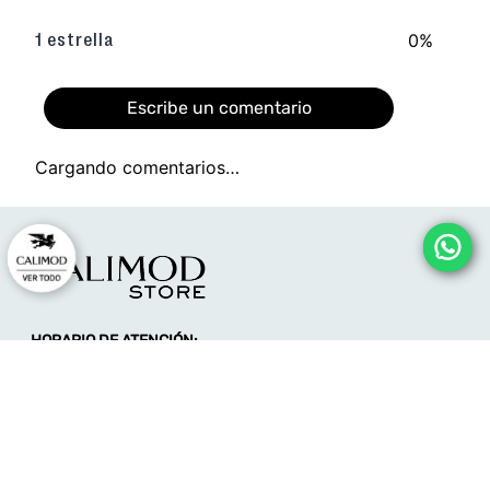
0%
1 estrella
Escribe un comentario
Cargando comentarios…
Agregar comentario
Título
HORARIO DE ATENCIÓN:
Califica el producto de 1 a 5 estrellas
Lunes a viernes:
★
★
★
★
★
09:00 - 12:00
14:00 - 17:00
Tu nombre
consultas@calimodstore.com