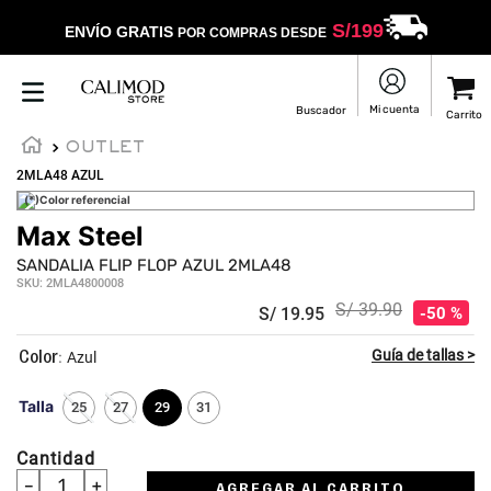
S/
199
ENVÍO GRATIS
POR COMPRAS DESDE
OUTLET
2MLA48 AZUL
(*)Color referencial
Max Steel
★
★
★
★
☆
SANDALIA FLIP FLOP AZUL 2MLA48
SKU
:
2MLA4800008
S/
39
.
90
S/
19
.
95
50 %
:
Azul
Talla
25
27
29
31
Cantidad
－
＋
AGREGAR AL CARRITO