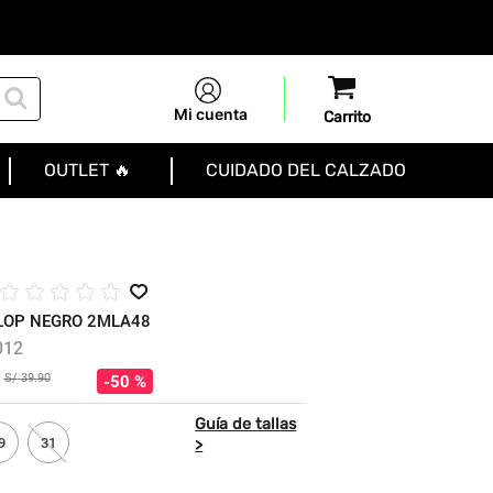
Mi cuenta
OUTLET 🔥
CUIDADO DEL CALZADO
☆
☆
☆
☆
☆
FLOP NEGRO 2MLA48
012
S/
39
.
90
50 %
9
31