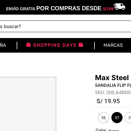
POR COMPRAS DESDE
ENVÍO GRATIS
S/
199
buscar?
IÑA
🛍️ SHOPPING DAYS 🛍️
MARCAS
Max Steel
SANDALIA FLIP 
SKU
:
2MLA4800
S/
19
.
95
25
27
2
:
Negro