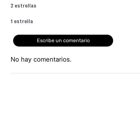
2 estrellas
1 estrella
Escribe un comentario
No hay comentarios.
Agregar comentario
Título
Califica el producto de 1 a 5 estrellas
★
★
★
★
★
Tu nombre