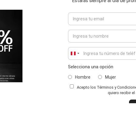
Estarás siempre al día de pr
Peru
+51
Selecciona una opción
Hombre
Mujer
Acepto los Términos y Condiciones
ENVIAR COMENTARIO
quiero recibir e