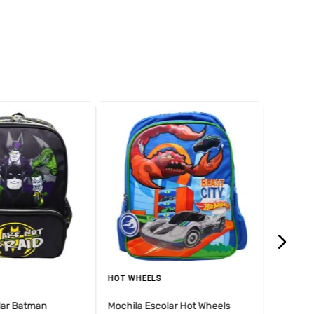
HOUSE O
Mochila 
Dragon
HOT WHEELS
lar Batman
Mochila Escolar Hot Wheels