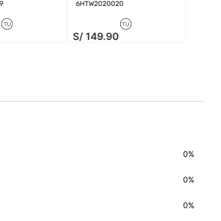
9
6HTW2020020
TU
TU
0
S/
149
.
90
S/
14
0%
0%
0%