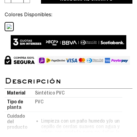
Colores
Material
Sintético PVC
Tipo de
PVC
planta
Cuidado
Limpieza con un paño humedo y/o un
del
cepillo de cerdas suaves con agua y
producto
jabón con cuidado para no dañar la