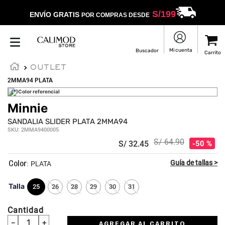
S/
199
ENVÍO GRATIS
POR COMPRAS DESDE
OUTLET
2MMA94 PLATA
(*)Color referencial
Minnie
SANDALIA SLIDER PLATA 2MMA94
SKU
:
2MMA9400005
S/
64
.
90
S/
32
.
45
50 %
:
PLATA
Talla
25
26
28
29
30
31
Cantidad
－
＋
AGREGAR AL CARRITO