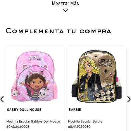
superficie.
Mostrar Más
No usar detergentes fuertes.
Secado al aire libre bajo sombra.
No usar lavadora.
complementa tu compra
Sandalia slider con diseño exclusivo de Minnie.
Glitter en la banda.
Rubber de personaje en alto relive en la banda.
Interior suave para un mayor confort.
GABBY DOLL HOUSE
BARBIE
Mochila Escolar Gabbys Doll House
Mochila Escolar Barbie
6GAD2020005
6BAR2020050