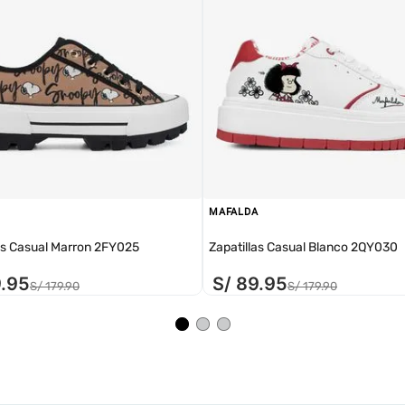
MAFALDA
as Casual Marron 2FY025
Zapatillas Casual Blanco 2QY030
9
.
95
S/
89
.
95
S/
179
.
90
S/
179
.
90