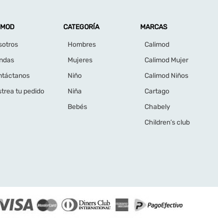
IMOD
CATEGORÍA
MARCAS
sotros
Hombres
Calimod
endas
Mujeres
Calimod Mujer
ntáctanos
Niño
Calimod Niños
trea tu pedido
Niña
Cartago
Bebés
Chabely
Children’s club