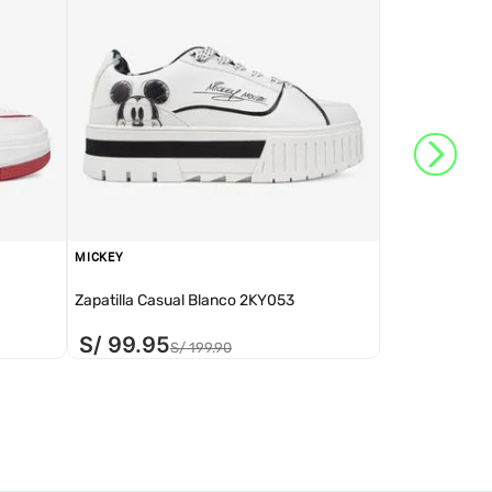
MICKEY
Zapatilla Casual Blanco 2KY053
S/
99
.
95
S/
199
.
90