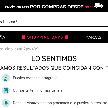
POR COMPRAS DESDE
ENVÍO GRATIS
S/
199
buscar?
IÑA
🛍️ SHOPPING DAYS 🛍️
MARCAS
ara-nino-azul-2pw499
LO SENTIMOS
AMOS RESULTADOS QUE COINCIDAN CON 
Puedes revisar la ortografía
Utilizar un término más general
Darle un vistazo a estos productos que pueden interesarte