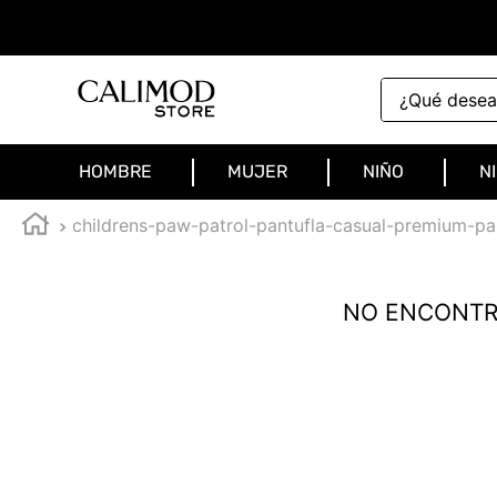
¿Qué deseas 
HOMBRE
MUJER
NIÑO
N
childrens-paw-patrol-pantufla-casual-premium-p
NO ENCONTR