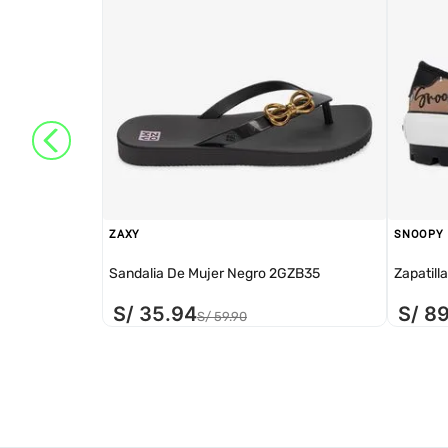
ZAXY
SNOOPY
Sandalia De Mujer Negro 2GZB35
Zapatill
S/
35
.
94
S/
8
S/
59
.
90