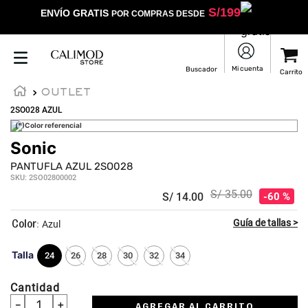
S/
199
ENVÍO GRATIS
POR COMPRAS DESDE
OUTLET
2SO028 AZUL
(*)Color referencial
Sonic
PANTUFLA AZUL 2SO028
SKU
:
2SO02800002
S/
35
.
00
S/
14
.
00
60 %
:
Azul
Talla
24
26
28
30
32
34
Cantidad
－
＋
AGREGAR AL CARRITO