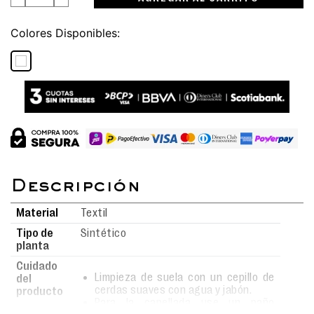
Colores
Material
Textil
Tipo de
Sintético
planta
Cuidado
Limpieza de suela con un cepillo de
del
cerdas suaves con agua y jabón.
producto
Para la capellada use un paño