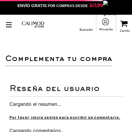
S/
199
ENVÍO GRATIS
POR COMPRAS DESDE
LO SENTIMOS
NO ENCONTRAMOS RESULTADOS QUE COINCIDAN CON
TU BÚSQUEDA
Puedes revisar la ortografía
Utilizar un término más general
Darle un vistazo a estos productos
que pueden interesarte