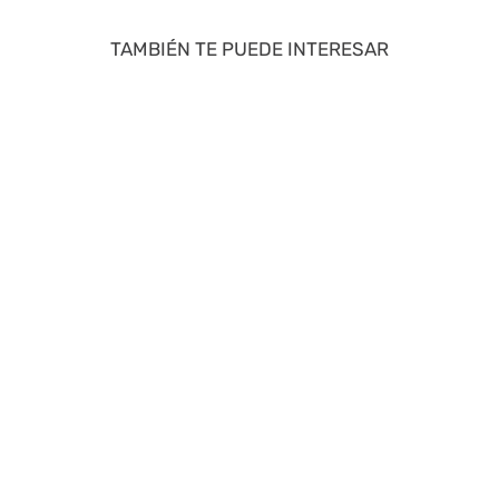
TAMBIÉN TE PUEDE INTERESAR
40 %
50 %
ZAXY
SNOOPY
Sandalia De Mujer Negro 2GZB35
Zapatillas Casual Marron 2FY025
S/
35
.
94
S/
89
.
95
S/
59
.
90
S/
179
.
90