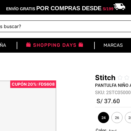
POR COMPRAS DESDE
ENVÍO GRATIS
S/
199
buscar?
IÑA
🛍️ SHOPPING DAYS 🛍️
MARCAS
Stitch
☆
☆
CUPÓN 20%: FDS608
PANTULFA NIÑO 
SKU
:
2STC05000
S/
37
.
60
24
26
2
:
Azul