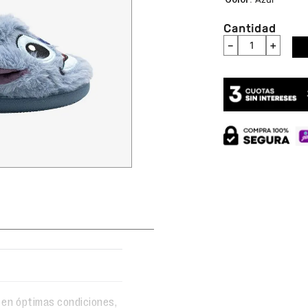
Cantidad
－
＋
 en óptimas condiciones,