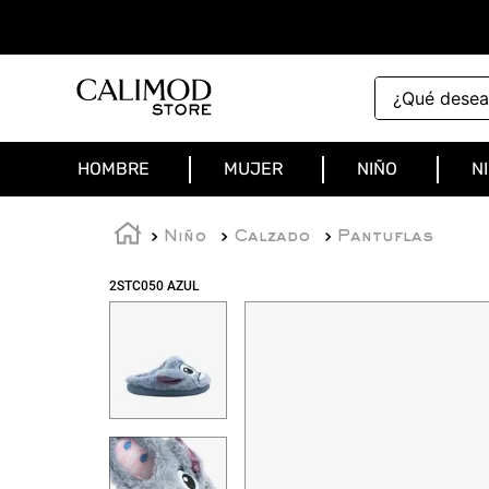
¿Qué deseas 
HOMBRE
MUJER
NIÑO
N
Niño
Calzado
Pantuflas
2STC050 AZUL