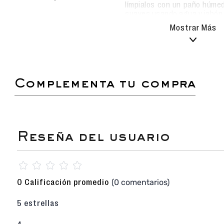
límpialos con un paño húmed
suaves usando agua y jabón
Evita el uso de detergentes
Mostrar Más
alterar el material.
Deja secar al aire libre, sie
los metas a la lavadora pa
durabilidad.
complementa tu compra
¡El compañero ideal para los días de descanso y 
Pantufla Premium
para niño en color azul 
excepcional con un diseño clásico y funcional. 
para asegurar que los más pequeños manteng
protegidos mientras disfrutan de sus actividad
casa.
Construcción Textil Integral
: Elaborada 
textil de alta calidad
(capellada, forro y plan
☆
☆
☆
☆
☆
una experiencia de uso sumamente suave y co
acolchado ayuda a conservar el calor natural
(0 comentarios)
0 Calificación promedio
sensación de bienestar inmediato.
Suela Sintética Liviana
: Cuenta con una pl
5 estrellas
para ser ligera y flexible, permitiendo que 
total libertad por la casa. Su estructu
necesaria para caminar con seguridad so