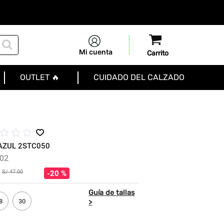
Mi cuenta
OUTLET 🔥
CUIDADO DEL CALZADO
☆
☆
☆
AZUL 2STC050
02
S/
47
.
00
20 %
8
30