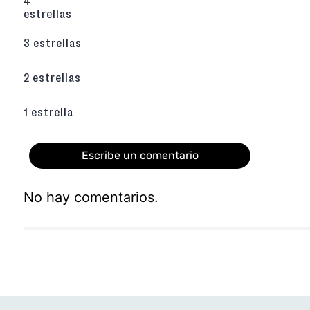
4
suelos interiores.
estrellas
Diseño de Calce Fácil
: Su formato práctico
puedan ponerse y quitarse las pantuflas
3 estrellas
facilitando su rutina diaria y fomentando 
temprana edad.
Color Azul Clásico y Versátil
: Su tono azul
2 estrellas
favorito entre los niños, sino que también 
uso diario, manteniendo una apariencia impe
1 estrella
Adquiérelas haciendo
haz click aquí
.
Escribe un comentario
No hay comentarios.
Agregar comentario
Título
Califica el producto de 1 a 5 estrellas