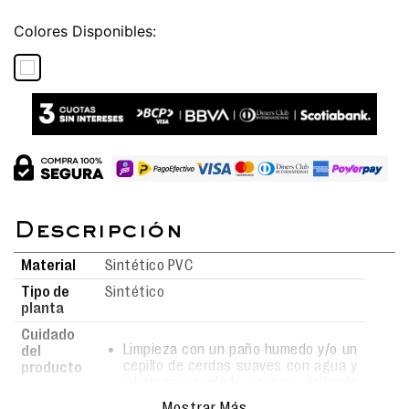
Colores
Material
Sintético PVC
Tipo de
Sintético
planta
Cuidado
Limpieza con un paño humedo y/o un
del
cepillo de cerdas suaves con agua y
producto
jabón con cuidado para no dañar la
superficie.
Mostrar Más