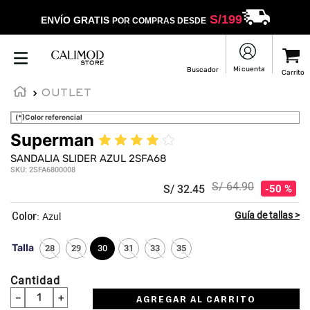
S/
199
ENVÍO GRATIS
POR COMPRAS DESDE
OUTLET
(*)Color referencial
Superman
★
★
★
★
☆
SANDALIA SLIDER AZUL 2SFA68
SKU
:
2SFA6800008
S/
64
.
90
S/
32
.
45
50 %
:
Azul
Talla
28
29
30
31
33
35
Cantidad
－
＋
AGREGAR AL CARRITO