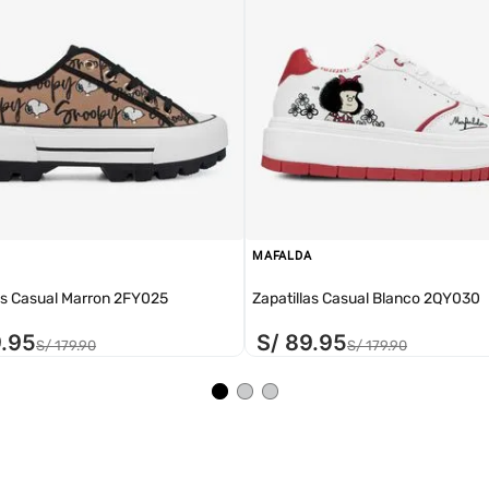
MAFALDA
as Casual Marron 2FY025
Zapatillas Casual Blanco 2QY030
9
.
95
S/
89
.
95
S/
179
.
90
S/
179
.
90