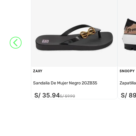
ZAXY
SNOOPY
Sandalia De Mujer Negro 2GZB35
Zapatill
S/
35
.
94
S/
8
S/
59
.
90