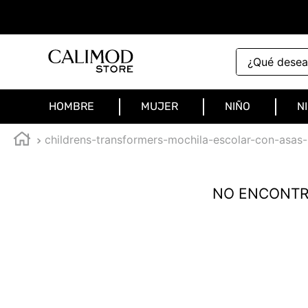
¿Qué deseas 
HOMBRE
MUJER
NIÑO
N
childrens-transformers-mochila-escolar-con-asas
NO ENCONTR