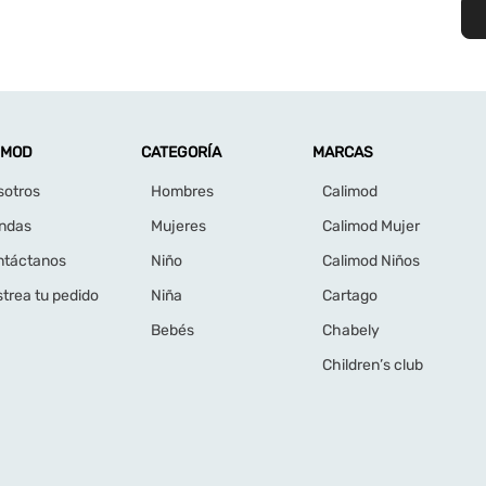
IMOD
CATEGORÍA
MARCAS
sotros
Hombres
Calimod
endas
Mujeres
Calimod Mujer
ntáctanos
Niño
Calimod Niños
trea tu pedido
Niña
Cartago
Bebés
Chabely
Children’s club