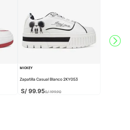
MICKEY
Zapatilla Casual Blanco 2KY053
S/
99
.
95
S/
199
.
90