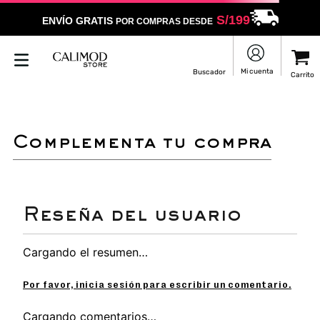
S/
199
ENVÍO GRATIS
POR COMPRAS DESDE
LO SENTIMOS
NO ENCONTRAMOS RESULTADOS QUE COINCIDAN CON
TU BÚSQUEDA
Puedes revisar la ortografía
Utilizar un término más general
Darle un vistazo a estos productos
que pueden interesarte