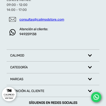
★
★
★
★
★
09:00 - 12:00
14:00 - 17:00
Tu nombre
consultas@calimodstore.com
Atención al cliente:
Dirección de email
949259138
Escribe un comentario
CALIMOD
CATEGORÍA
MARCAS
ENVIAR COMENTARIO
ATENCIÓN AL CLIENTE
SÍGUENOS EN REDES SOCIALES