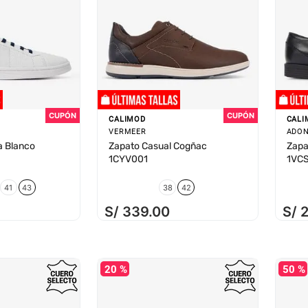
CALIMOD
CALI
VERMEER
ADON
a Blanco
Zapato Casual Cogñac
Zapa
1CYV001
1VC
41
43
38
42
S/
339
.
00
S/
20 %
50 %