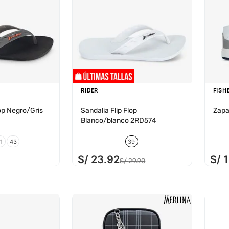
RIDER
FISH
lop Negro/Gris
Sandalia Flip Flop
Zapa
Blanco/blanco 2RD574
1
43
39
S/
23
.
92
S/
S/
29
.
90