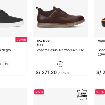
CALIMOD
MAR
MAX
a Negro
Zapato Casual Marrón 1CZK002
Sand
2GV
2
43
41
S/
271
.
20
S/
S/
339
.
00
25 %
25 %