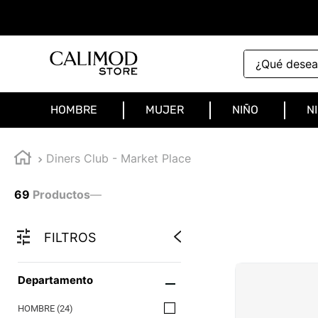
¿Qué deseas 
HOMBRE
MUJER
NIÑO
N
Diners Club - Market Place
69
Productos
—
FILTROS
Departamento
HOMBRE
(
24
)