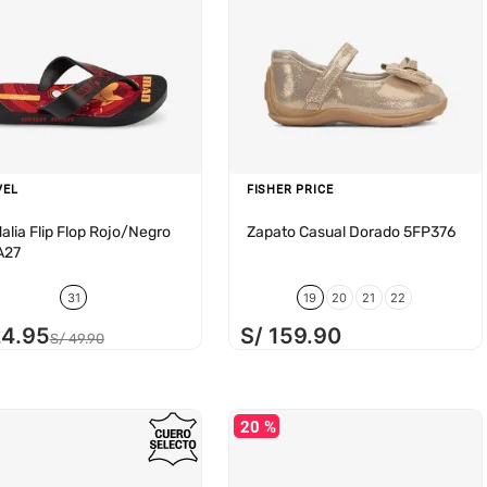
VEL
FISHER PRICE
alia Flip Flop Rojo/Negro
Zapato Casual Dorado 5FP376
A27
31
19
20
21
22
24
.
95
S/
159
.
90
S/
49
.
90
20 %