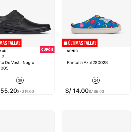
MOD
SONIC
IS
to De Vestir Negro
Pantufla Azul 2SO028
S005
39
24
255
.
20
S/
14
.
00
S/
319
.
00
S/
35
.
00