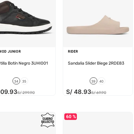
MOD JUNIOR
RIDER
tilla Botín Negro 3UHI001
Sandalia Slider Biege 2RDE83
34
35
39
40
209
.
93
S/
48
.
93
S/
299
.
90
S/
69
.
90
60 %