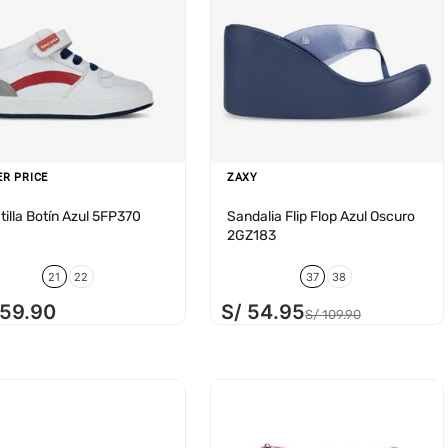
ER PRICE
ZAXY
tilla Botín Azul 5FP370
Sandalia Flip Flop Azul Oscuro
2GZ183
21
22
37
38
159
.
90
S/
54
.
95
S/
109
.
90