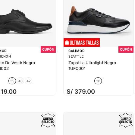
MOD
CALIMOD
MENÓN
SEATTLE
to De Vestir Negro
Zapatilla Ultralight Negro
M002
1UFQ001
39
40
42
38
319
.
00
S/
379
.
00