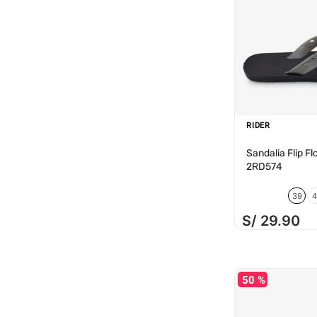
RIDER
Sandalia Flip F
2RD574
39
4
S/
29
.
90
50 %