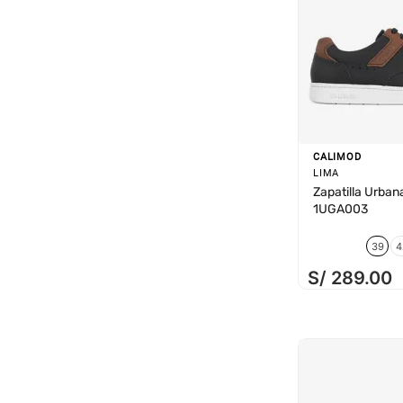
CALIMOD
LIMA
Zapatilla Urban
1UGA003
39
4
S/
289
.
00