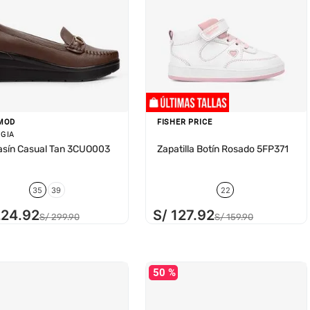
MOD
FISHER PRICE
GIA
sín Casual Tan 3CUO003
Zapatilla Botín Rosado 5FP371
35
39
22
224
.
92
S/
127
.
92
S/
299
.
90
S/
159
.
90
50 %