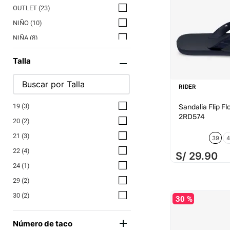
OUTLET
(
23
)
NIÑO
(
10
)
NIÑA
(
8
)
UNISEX
(
4
)
Talla
RIDER
19
(
3
)
Sandalia Flip Fl
2RD574
20
(
2
)
21
(
3
)
39
4
22
(
4
)
S/
29
.
90
24
(
1
)
29
(
2
)
30
(
2
)
30 %
31
(
4
)
Número de taco
32
(
2
)