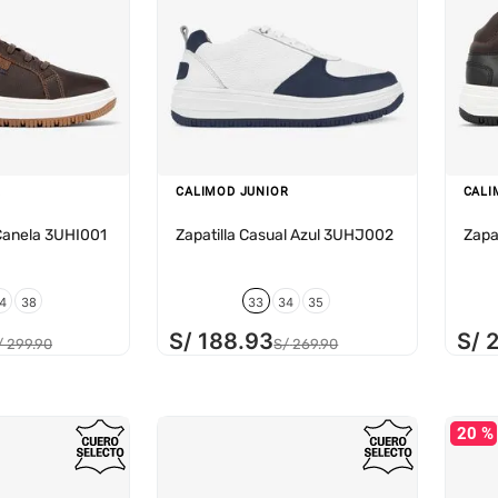
R
CALIMOD JUNIOR
CALI
 Canela 3UHI001
Zapatilla Casual Azul 3UHJ002
Zapa
4
38
33
34
35
S/
188
.
93
S/
/
299
.
90
S/
269
.
90
20 %