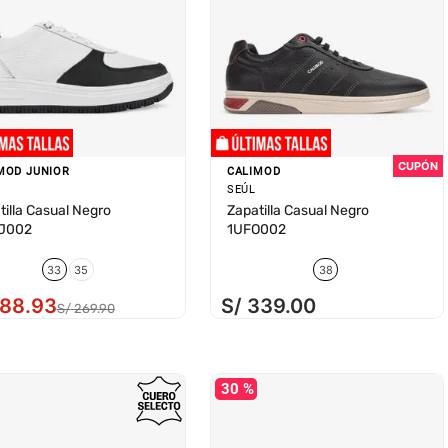
MOD JUNIOR
CALIMOD
SEÚL
tilla Casual Negro
Zapatilla Casual Negro
J002
1UFO002
33
35
38
188
.
93
S/
339
.
00
S/
269
.
90
30 %