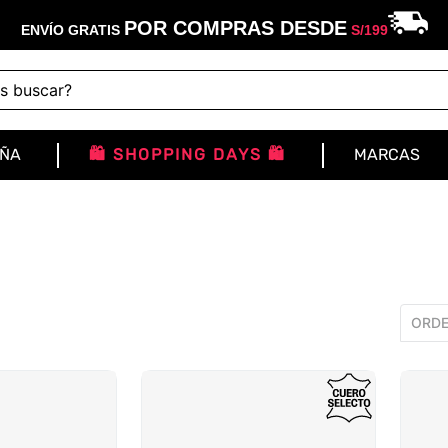
POR COMPRAS DESDE
ENVÍO GRATIS
S/
199
buscar?
IÑA
🛍️ SHOPPING DAYS 🛍️
MARCAS
ORDE