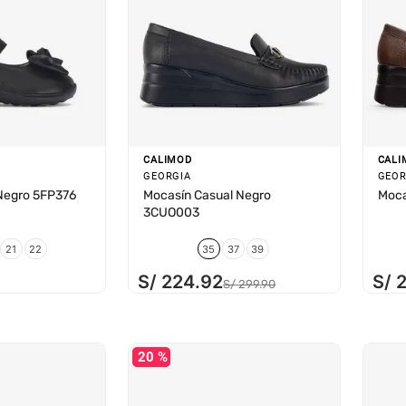
CALIMOD
CALI
GEORGIA
GEOR
Negro 5FP376
Mocasín Casual Negro
Moca
3CUO003
21
22
35
37
39
S/
224
.
92
S/
S/
299
.
90
20 %