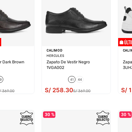
CALIMOD
CALI
HERCULES
ir Dark Brown
Zapato De Vestir Negro
Zapa
1VGA002
3UH
9
41
44
S/
258
.
30
S/
/
369
.
00
S/
369
.
00
30 %
30 %