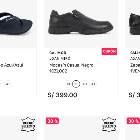
CALIMOD
CALI
JOAN MIRÓ
AGA
op Azul/Azul
Mocasín Casual Negro
Zapa
1CZL002
1VE
1
43
38
39
40
41
S/
399
.
00
S/
30 %
30 %