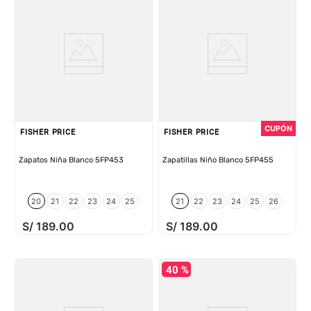
FISHER PRICE
FISHER PRICE
Zapatos Niña Blanco 5FP453
Zapatillas Niño Blanco 5FP455
20
21
22
23
24
25
21
22
23
24
25
26
S/
189
.
00
S/
189
.
00
40 %