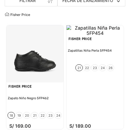
FILTRAR
FECHA DE LANZAMIENTO
/
Fisher Price
FISHER PRICE
Zapatillas Niña Perla 5FP454
21
22
23
24
26
FISHER PRICE
Zapato Niño Negro 5FP462
18
19
20
21
22
23
24
S/
169
.
00
S/
189
.
00