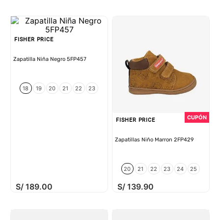
FISHER PRICE
Zapatilla Niña Negro 5FP457
18
19
20
21
22
23
FISHER PRICE
Zapatillas Niño Marron 2FP429
20
21
22
23
24
25
S/
189
.
00
S/
139
.
90