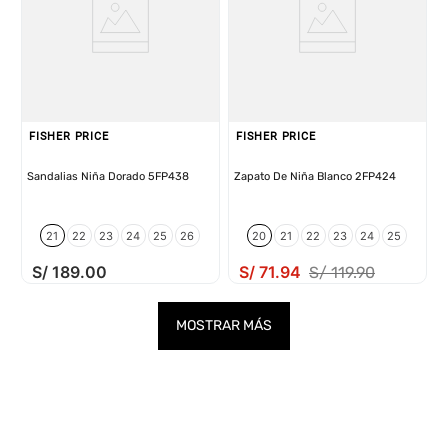
FISHER PRICE
FISHER PRICE
Sandalias Niña Dorado 5FP438
Zapato De Niña Blanco 2FP424
21
22
23
24
25
26
20
21
22
23
24
25
S/
189
.
00
S/
71
.
94
S/
119
.
90
MOSTRAR MÁS