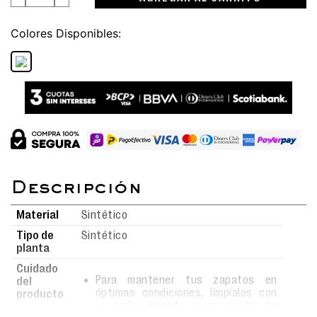
Colores
Material
Sintético
Tipo de
Sintético
planta
Cuidado
Para mantener tus zapatos en
del
óptimas condiciones, límpialos con
producto
un paño húmedo o un cepillo de