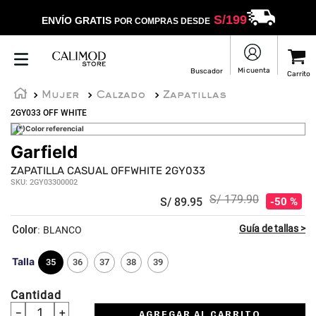
S/
199
ENVÍO GRATIS
POR COMPRAS DESDE
Mujer
Calzado
Zapatillas
2GY033 OFF WHITE
(*)Color referencial
Garfield
ZAPATILLA CASUAL OFFWHITE 2GY033
SKU
:
2GY03300002
S/
179
.
90
S/
89
.
95
50 %
:
BLANCO
Talla
35
36
37
38
39
Cantidad
－
＋
AGREGAR AL CARRITO