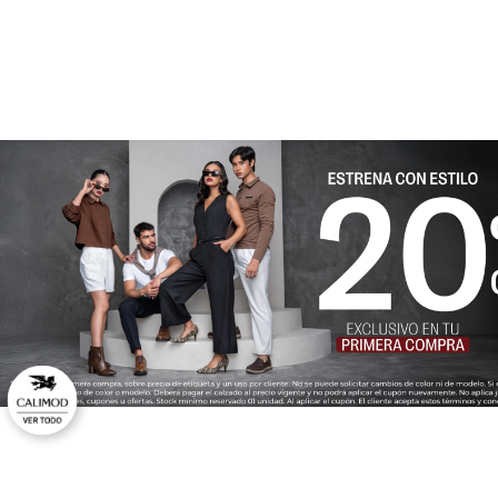
★
★
★
★
★
Tu nombre
Dirección de email
Escribe un comentario