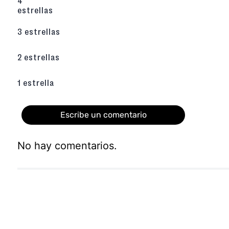
4
cómoda y funcional.
estrellas
Planta sintética con excelente soporte:
D
comodidad prolongada, adaptándose al ritmo d
3 estrellas
estilo.
Estilo casual:
Perfecto para jornadas relajad
paseos urbanos o incluso días de oficina co
2 estrellas
relajado.
La sandalia Grendha combina el estilo brasileño
1 estrella
las mujeres modernas necesitan. Ideal para 
fluidos, pantalones cortos, faldas o jeans, 
look sofisticado y cómodo.
Escribe un comentario
Explora más modelos casuales de sandalias pa
No hay comentarios.
Agregar comentario
Título
Califica el producto de 1 a 5 estrellas