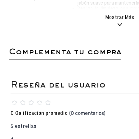
jabón suave para mantenerl
Realiza la limpieza con mo
evitar rayar o dañar la superf
Mostrar Más
Evita el uso de detergente
químicos que puedan afectar
Secado natural: deja que la
aire libre, siempre en u
proteger el color y el materia
No sumergir ni lavar en lavad
complementa tu compra
La sandalia casual para mujer de la marca Grend
excelente opción para quienes desean combin
con funcionalidad diaria. Su diseño versátil y f
una aliada ideal tanto para salidas casuales com
ciudad.
Diseño exclusivo Grendha:
Esta sandalia ca
☆
☆
☆
☆
☆
material sintético de alta calidad, brindando
al desgaste diario.
(0 comentarios)
0 Calificación promedio
Color rosa elegante y combinable:
Aporta
moderno, fácil de integrar con prendas cl
5 estrellas
pastel para un look fresco y femenino.
Tiras con detalle metálico en la capellad
que realza el diseño, otorgándole distinció