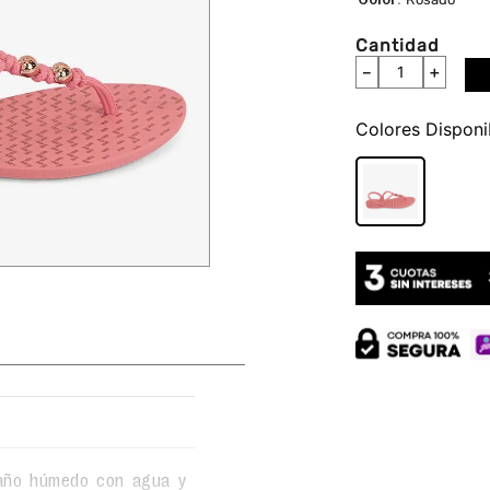
Cantidad
－
＋
Colores
 paño húmedo con agua y