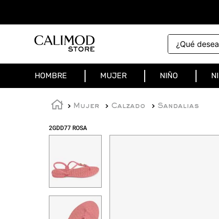
¿Qué deseas 
HOMBRE
MUJER
NIÑO
N
Mujer
Calzado
Sandalias
2GDD77 ROSA