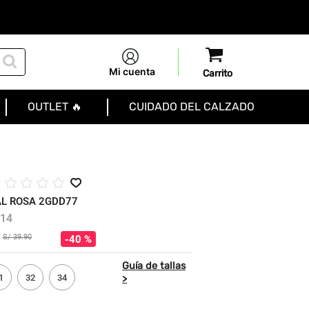
Mi cuenta
OUTLET 🔥
CUIDADO DEL CALZADO
☆
☆
☆
☆
☆
L ROSA 2GDD77
14
S/
39
.
90
40 %
1
32
34