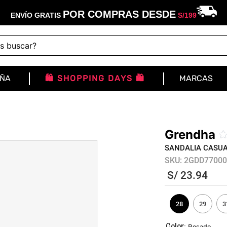
POR COMPRAS DESDE
ENVÍO GRATIS
S/
199
buscar?
IÑA
🛍️ SHOPPING DAYS 🛍️
MARCAS
Grendha
SANDALIA CASUA
SKU
:
2GDD77000
S/
23
.
94
28
29
3
:
Rosado