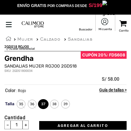
S/
199
ENVÍO GRATIS
POR COMPRAS DESDE
Mujer
Calzado
Sandalias
2GDS18 ROJO0
(*)Color referencial
CUPÓN 20%: FDS608
Grendha
☆
☆
☆
☆
☆
SANDALIAS MUJER ROJO0 2GDS18
SKU
:
2GDS1800034
S/
58
.
00
:
Rojo
Talla
35
36
37
38
39
Cantidad
－
＋
AGREGAR AL CARRITO