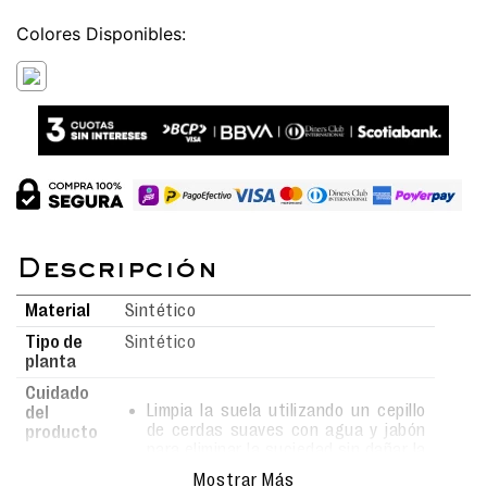
Colores
Material
Sintético
Tipo de
Sintético
planta
Cuidado
Limpia la suela utilizando un cepillo
del
de cerdas suaves con agua y jabón
producto
para eliminar la suciedad sin dañar la
superficie.
Mostrar Más