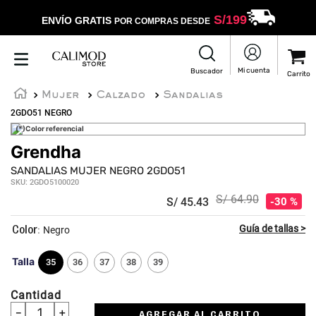
S/
199
ENVÍO GRATIS
POR COMPRAS DESDE
Mujer
Calzado
Sandalias
2GDO51 NEGRO
(*)Color referencial
Grendha
SANDALIAS MUJER NEGRO 2GDO51
SKU
:
2GDO5100020
S/
64
.
90
S/
45
.
43
30 %
:
Negro
Talla
35
36
37
38
39
Cantidad
－
＋
AGREGAR AL CARRITO