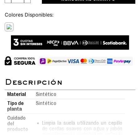
Colores
Material
Sintético
Tipo de
Sintético
planta
Cuidado
Limpia la suela utilizando un cepillo
del
de cerdas suaves con agua y jabón
producto
para eliminar la suciedad sin dañar la
superficie.