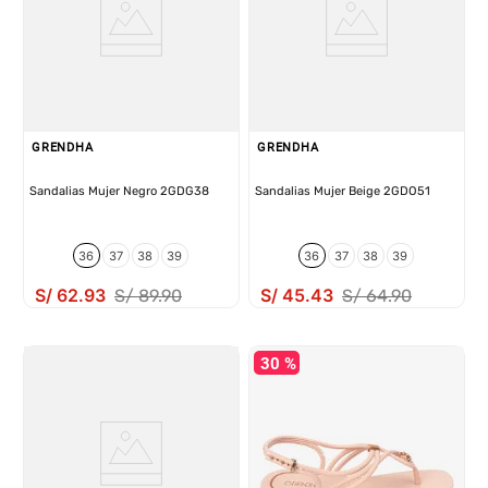
GRENDHA
GRENDHA
Sandalias Mujer Negro 2GDG38
Sandalias Mujer Beige 2GDO51
36
37
38
39
36
37
38
39
S/
62
.
93
S/
45
.
43
S/
89
.
90
S/
64
.
90
30 %