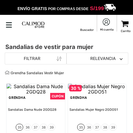
S/
199
ENVÍO GRATIS
POR COMPRAS DESDE
Sandalias de vestir para mujer
FILTRAR
RELEVANCIA
/
Grendha Sandalias Vestir Mujer
30 %
GRENDHA
GRENDHA
Sandalias Dama Nude 2GDQ28
Sandalias Mujer Negro 2GDO51
35
36
37
38
39
35
36
37
38
39