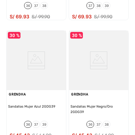
36
37
38
37
38
39
S/
69
.
93
S/
69
.
93
S/
99
.
90
S/
99
.
90
30 %
30 %
GRENDHA
GRENDHA
Sandalias Mujer Azul 2GDG39
Sandalias Mujer Negro/Oro
2GDG39
36
37
39
36
37
38