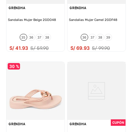
GRENDHA
GRENDHA
Sandalias Mujer Beige 2GDO48
Sandalias Mujer Camel 2GDF48
35
36
37
38
36
37
38
39
S/
41
.
93
S/
69
.
93
S/
59
.
90
S/
99
.
90
30 %
GRENDHA
GRENDHA