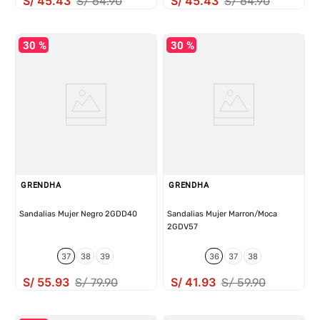
S/
45
.
43
S/
45
.
43
S/
64
.
90
S/
64
.
90
30 %
30 %
GRENDHA
GRENDHA
Sandalias Mujer Negro 2GDD40
Sandalias Mujer Marron/Moca
2GDV57
37
38
39
36
37
38
S/
55
.
93
S/
41
.
93
S/
79
.
90
S/
59
.
90