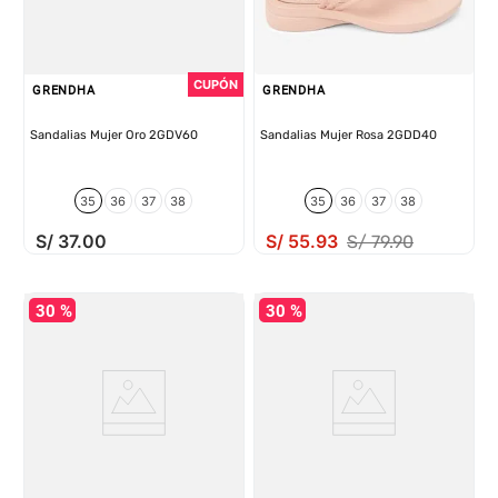
GRENDHA
GRENDHA
Sandalias Mujer Oro 2GDV60
Sandalias Mujer Rosa 2GDD40
35
36
37
38
35
36
37
38
S/
37
.
00
S/
55
.
93
S/
79
.
90
30 %
30 %