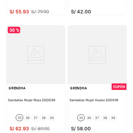
S/
55
.
93
S/
42
.
00
S/
79
.
90
30 %
GRENDHA
GRENDHA
Sandalias Mujer Rosa 2GDG38
Sandalias Mujer Hueso 2GDS18
35
36
37
38
39
35
36
37
38
39
S/
62
.
93
S/
58
.
00
S/
89
.
90