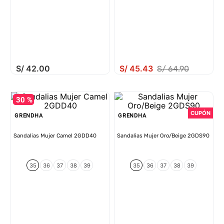
S/
42
.
00
S/
45
.
43
S/
64
.
90
30 %
GRENDHA
GRENDHA
Sandalias Mujer Camel 2GDD40
Sandalias Mujer Oro/Beige 2GDS90
35
36
37
38
39
35
36
37
38
39