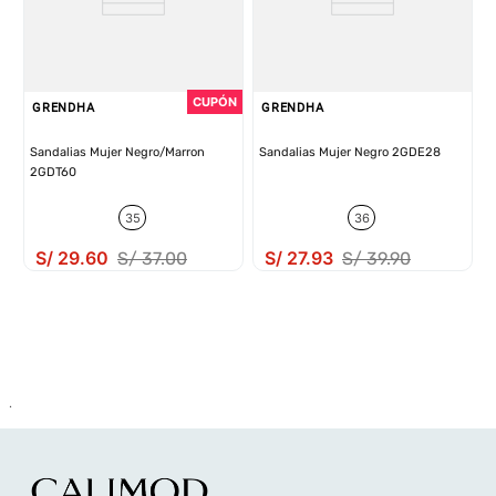
GRENDHA
GRENDHA
Sandalias Mujer Negro/Marron
Sandalias Mujer Negro 2GDE28
2GDT60
35
36
S/
29
.
60
S/
27
.
93
S/
37
.
00
S/
39
.
90
.