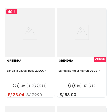
40 %
GRENDHA
GRENDHA
Sandalia Casual Rosa 2GDD77
Sandalias Mujer Marron 2GDS17
28
29
31
32
34
35
36
37
38
S/
23
.
94
S/
53
.
00
S/
39
.
90