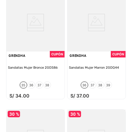
GRENDHA
GRENDHA
Sandalias Mujer Bronce 2GDS86
Sandalias Mujer Marron 2GDQ44
35
36
37
38
36
37
38
39
S/
34
.
00
S/
37
.
00
30 %
30 %