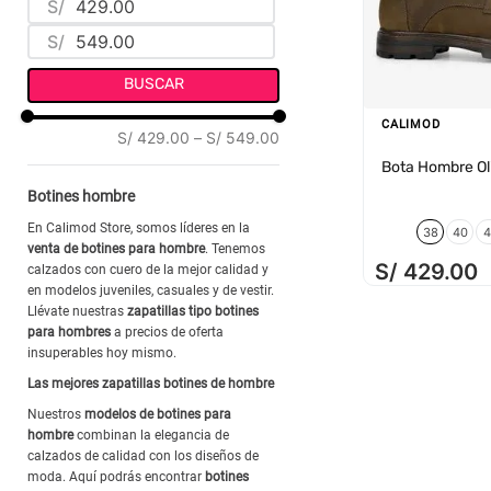
S/
TR
(
6
)
S/
BUSCAR
CALIMOD
S/ 429.00
–
S/ 549.00
Bota Hombre O
Botines hombre
En Calimod Store, somos líderes en la
38
40
4
venta de botines para hombre
. Tenemos
S/
429
.
00
calzados con cuero de la mejor calidad y
en modelos juveniles, casuales y de vestir.
Llévate nuestras
zapatillas tipo botines
para hombres
a precios de oferta
insuperables hoy mismo.
Las mejores zapatillas botines de hombre
Nuestros
modelos de botines para
hombre
combinan la elegancia de
calzados de calidad con los diseños de
moda. Aquí podrás encontrar
botines