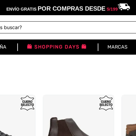
POR COMPRAS DESDE
ENVÍO GRATIS
S/
199
buscar?
IÑA
🛍️ SHOPPING DAYS 🛍️
MARCAS