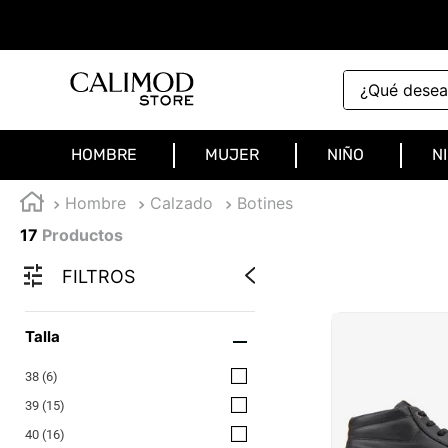
¿Qué deseas 
HOMBRE
MUJER
NIÑO
N
Hombre
Calzado
Botines
17
Productos
FILTROS
Talla
38
(
6
)
39
(
15
)
40
(
16
)