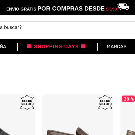
POR COMPRAS DESDE
ENVÍO GRATIS
S/
199
buscar?
IÑA
🛍️ SHOPPING DAYS 🛍️
MARCAS
30 %