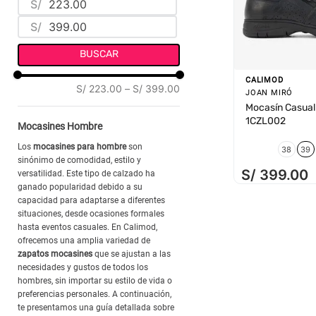
S/
HTPU
(
1
)
S/
BUSCAR
CALIMOD
S/ 223.00
–
S/ 399.00
JOAN MIRÓ
Mocasín Casual
1CZL002
Mocasines Hombre
Los
mocasines para hombre
son
38
39
sinónimo de comodidad, estilo y
S/
399
.
00
versatilidad. Este tipo de calzado ha
ganado popularidad debido a su
capacidad para adaptarse a diferentes
situaciones, desde ocasiones formales
hasta eventos casuales. En Calimod,
ofrecemos una amplia variedad de
zapatos mocasines
que se ajustan a las
necesidades y gustos de todos los
hombres, sin importar su estilo de vida o
preferencias personales. A continuación,
te presentamos una guía detallada sobre