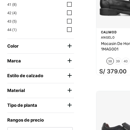
41
(
8
)
42
(
4
)
43
(
5
)
44
(
1
)
CALIMOD
ANGELO
Mocasin De Ho
Color
1MAG001
AZUL
(
2
)
Marca
38
39
40
MARRON
(
5
)
S/
379
.
00
CALIMOD
(
11
)
NEGRO
(
4
)
Estilo de calzado
CASUAL
(
6
)
Material
NAUTICO
(
1
)
CUERO BADANA
(
5
)
VESTIR
(
4
)
Tipo de planta
CUERO GUANTE
(
2
)
CAUCHO
(
9
)
CUERO LISO
(
1
)
Rangos de precio
EVA
(
1
)
CUERO NAPA
(
3
)