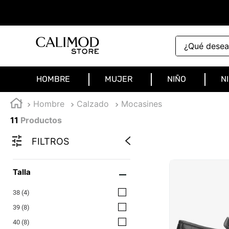
¿Qué deseas 
HOMBRE
MUJER
NIÑO
N
Hombre
Calzado
Mocasines
11
Productos
FILTROS
Talla
38
(
4
)
39
(
8
)
40
(
8
)