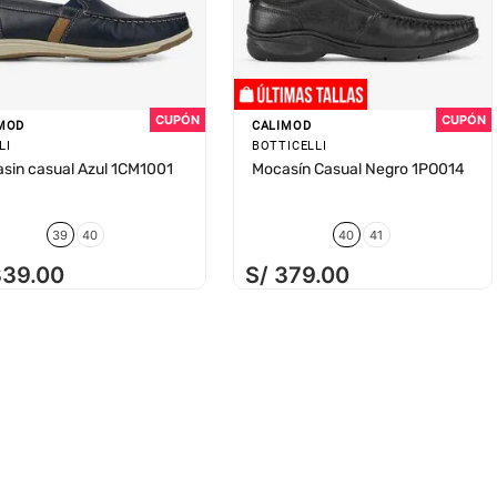
MOD
CALIMOD
LI
BOTTICELLI
sin casual Azul 1CM1001
Mocasín Casual Negro 1PO014
39
40
40
41
339
.
00
S/
379
.
00