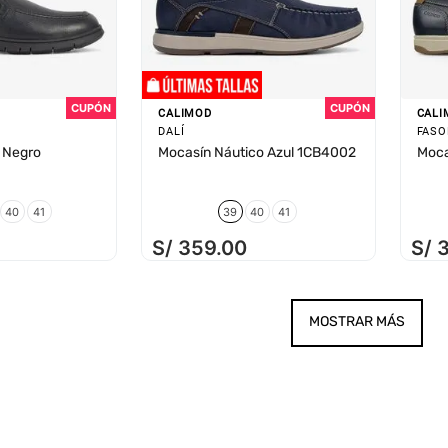
CALIMOD
CALI
DALÍ
FASO
 Negro
Mocasín Náutico Azul 1CB4002
Moca
40
41
39
40
41
S/
359
.
00
S/
MOSTRAR MÁS