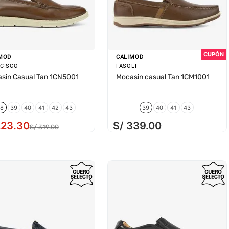
MOD
CALIMOD
CISCO
FASOLI
sin Casual Tan 1CN5001
Mocasin casual Tan 1CM1001
38
39
40
41
42
43
39
40
41
43
223
.
30
S/
339
.
00
S/
319
.
00