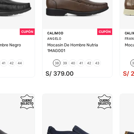
CALIMOD
CALI
ANGELO
FRAN
mbre Negro
Mocasin De Hombre Nutria
Moca
1MAG001
41
42
44
38
39
40
41
42
43
S/
379
.
00
S/