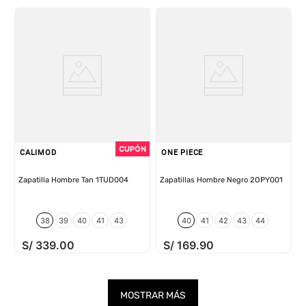
CALIMOD
ONE PIECE
Zapatilla Hombre Tan 1TUD004
Zapatillas Hombre Negro 2OPY001
38
39
40
41
43
40
41
42
43
44
S/
339
.
00
S/
169
.
90
MOSTRAR MÁS