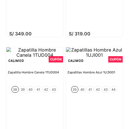
S/
349
.
00
S/
319
.
00
CALIMOD
CALIMOD
Zapatilla Hombre Canela 1TUD004
Zapatillas Hombre Azul 1UJI001
38
39
40
41
42
43
39
40
41
42
43
44