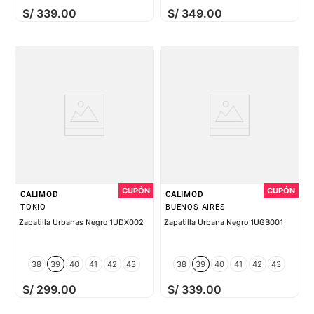
S/
339
.
00
S/
349
.
00
CALIMOD
CALIMOD
TOKIO
BUENOS AIRES
Zapatilla Urbanas Negro 1UDX002
Zapatilla Urbana Negro 1UGB001
38
39
40
41
42
43
38
39
40
41
42
43
S/
299
.
00
S/
339
.
00