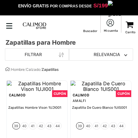
S/
199
ENVÍO GRATIS
POR COMPRAS DESDE
Zapatillas para Hombre
FILTRAR
RELEVANCIA
/
Hombre
/
Calzado
/
Zapatillas
CALIMOD
CALIMOD
AMALFI
Zapatillas Hombre Vison 1UJI001
Zapatilla De Cuero Blanco 1UIS001
39
40
41
42
43
44
39
40
41
42
43
44