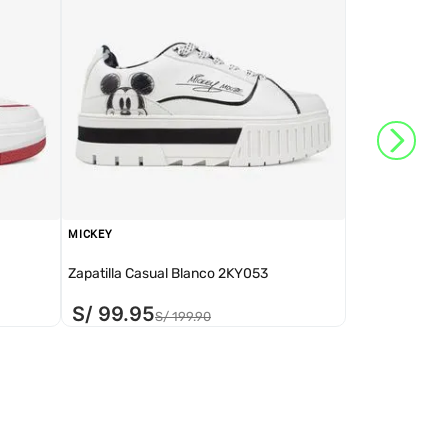
MICKEY
Zapatilla Casual Blanco 2KY053
S/
99
.
95
S/
199
.
90