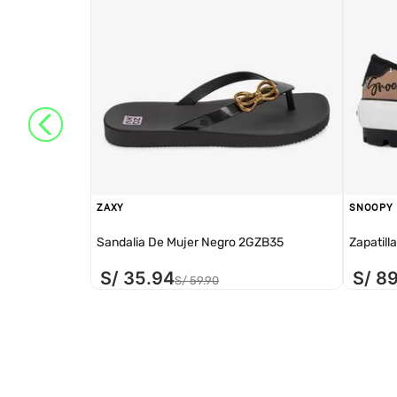
ZAXY
SNOOPY
Sandalia De Mujer Negro 2GZB35
Zapatill
S/
35
.
94
S/
8
S/
59
.
90