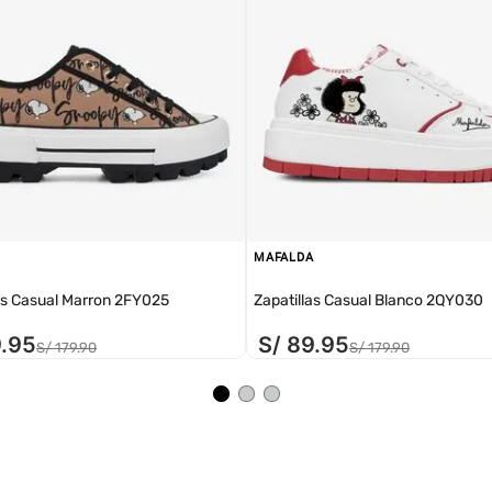
MAFALDA
as Casual Marron 2FY025
Zapatillas Casual Blanco 2QY030
9
.
95
S/
89
.
95
S/
179
.
90
S/
179
.
90