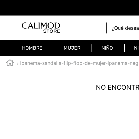
¿Qué deseas 
HOMBRE
MUJER
NIÑO
N
ipanema-sandalia-flip-flop-de-mujer-ipanema-neg
NO ENCONTR