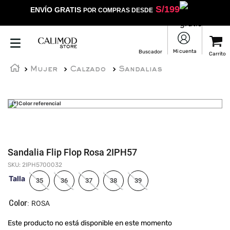
S/
199
ENVÍO GRATIS
POR COMPRAS DESDE
Mujer
Calzado
Sandalias
(*)Color referencial
Sandalia Flip Flop Rosa 2IPH57
SKU
:
2IPH5700032
Talla
35
36
37
38
39
:
ROSA
Este producto no está disponible en este momento