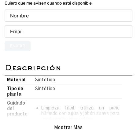
Quiero que me avisen cuando esté disponible
ENVIAR
Material
Sintético
Tipo de
Sintético
planta
Cuidado
Limpieza fácil: utiliza un paño
del
húmedo con agua y jabón suave para
producto
mantenerlas impecables.
Realiza la limpieza con movimientos
Mostrar Más
delicados para evitar rayar o dañar la
superficie.