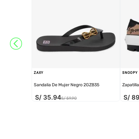
ZAXY
SNOOPY
Sandalia De Mujer Negro 2GZB35
Zapatill
S/
35
.
94
S/
8
S/
59
.
90