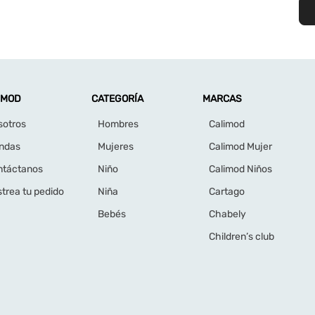
IMOD
CATEGORÍA
MARCAS
sotros
Hombres
Calimod
endas
Mujeres
Calimod Mujer
ntáctanos
Niño
Calimod Niños
trea tu pedido
Niña
Cartago
Bebés
Chabely
Children’s club