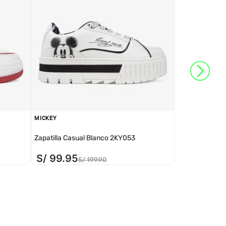
MICKEY
Zapatilla Casual Blanco 2KY053
S/
99
.
95
S/
199
.
90