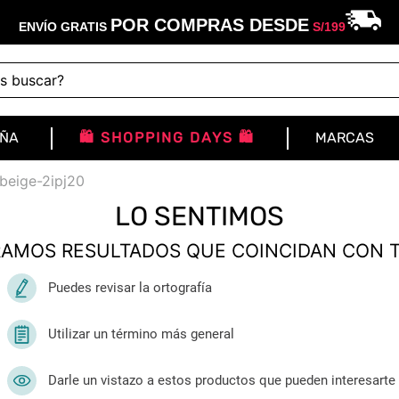
POR COMPRAS DESDE
ENVÍO GRATIS
S/
199
buscar?
IÑA
🛍️ SHOPPING DAYS 🛍️
MARCAS
beige-2ipj20
LO SENTIMOS
AMOS RESULTADOS QUE COINCIDAN CON 
Puedes revisar la ortografía
Utilizar un término más general
Darle un vistazo a estos productos que pueden interesarte