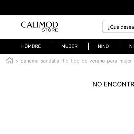
¿Qué deseas 
HOMBRE
MUJER
NIÑO
N
ipanema-sandalia-flip-flop-de-verano-para-mujer-
NO ENCONTR