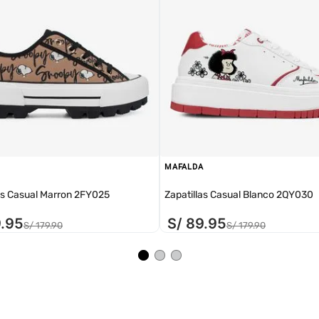
MAFALDA
as Casual Marron 2FY025
Zapatillas Casual Blanco 2QY030
9
.
95
S/
89
.
95
S/
179
.
90
S/
179
.
90