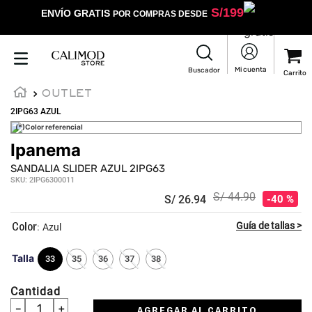
S/
199
ENVÍO GRATIS
POR COMPRAS DESDE
OUTLET
2IPG63 AZUL
(*)Color referencial
Ipanema
☆
☆
☆
☆
☆
SANDALIA SLIDER AZUL 2IPG63
SKU
:
2IPG6300011
S/
44
.
90
S/
26
.
94
40 %
:
Azul
Talla
33
35
36
37
38
Cantidad
－
＋
AGREGAR AL CARRITO