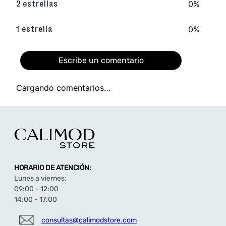
0%
2 estrellas
resistentes, ideales para el uso diario.
Capellada con detalles texturizados que
aportan un toque unico.
0%
1 estrella
Escribe un comentario
Cargando comentarios…
Agregar comentario
Título
HORARIO DE ATENCIÓN:
Califica el producto de 1 a 5 estrellas
Lunes a viernes:
★
★
★
★
★
09:00 - 12:00
14:00 - 17:00
Tu nombre
consultas@calimodstore.com