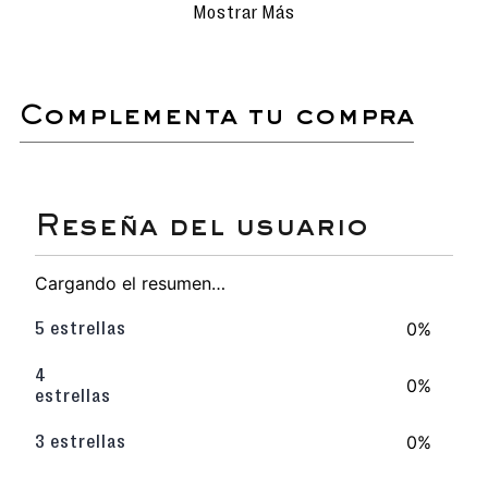
Realiza la limpieza con movimientos
Mostrar Más
delicados para evitar rayar o dañar la
superficie.
Evita el uso de detergentes
agresivos o productos químicos que
puedan afectar los materiales.
complementa tu compra
Secado natural: deja que las
sandalias se sequen al aire libre,
siempre en un lugar sombreado para
proteger el color y el material.
Si es necesario, utiliza un cepillo de
cerdas suaves para eliminar
suciedad acumulada en detalles o
costuras.
Ideal para prolongar la vida útil y
Cargando el resumen…
conservar su apariencia como
nuevas.
0%
5 estrellas
4
Sandalia slider para mujer.
0%
estrellas
Ligera y flexible, perfecta para caminar con
comodidad durante todo el día.
Planta suave que proporciona un confort
0%
3 estrellas
superior en cada paso.
Elaborado con materiales duraderos y