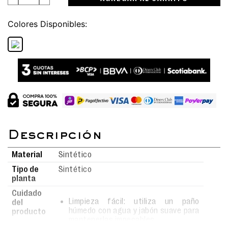
Colores
Material
Sintético
Tipo de
Sintético
planta
Cuidado
Limpieza fácil: utiliza un paño
del
húmedo con agua y jabón suave para
producto
mantenerlas impecables.