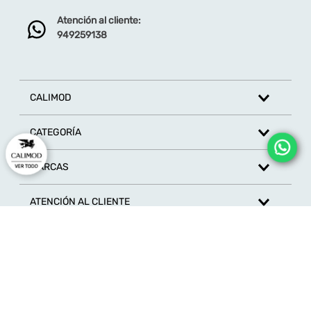
Atención al cliente:
Dirección de email
949259138
Escribe un comentario
CALIMOD
CATEGORÍA
MARCAS
ENVIAR COMENTARIO
ATENCIÓN AL CLIENTE
SÍGUENOS EN REDES SOCIALES