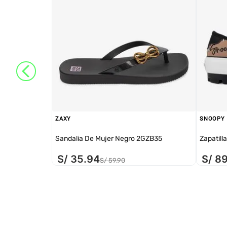
ZAXY
SNOOPY
Sandalia De Mujer Negro 2GZB35
Zapatill
S/
35
.
94
S/
8
S/
59
.
90