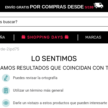
POR COMPRAS DESDE
ENVÍO GRATIS
S/
199
buscar?
IÑA
🛍️ SHOPPING DAYS 🛍️
MARCAS
rde-2ipd75
LO SENTIMOS
AMOS RESULTADOS QUE COINCIDAN CON 
Puedes revisar la ortografía
Utilizar un término más general
Darle un vistazo a estos productos que pueden interesarte