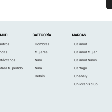
IMOD
CATEGORÍA
MARCAS
sotros
Hombres
Calimod
endas
Mujeres
Calimod Mujer
ntáctanos
Niño
Calimod Niños
trea tu pedido
Niña
Cartago
Bebés
Chabely
Children’s club