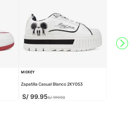
MICKEY
Zapatilla Casual Blanco 2KY053
S/
99
.
95
S/
199
.
90