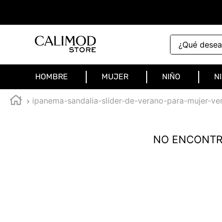
¿Qué deseas 
HOMBRE
MUJER
NIÑO
N
ipanema-sandalia-slider-de-verano-para-mujer-ve
NO ENCONTR