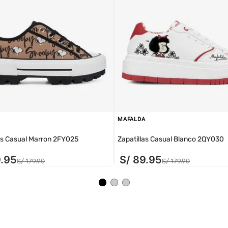
MAFALDA
as Casual Marron 2FY025
Zapatillas Casual Blanco 2QY030
9
.
95
S/
89
.
95
S/
179
.
90
S/
179
.
90