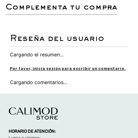
lavadora para conservar su forma y
complementa tu compra
durabilidad.
Estas sandalias tipo slide inyectan color y alegría
a tus días más relajados. Su diseño de banda única
y ancha en un vibrante color Rosa (asumiendo un
tono intenso) permite un calce rápido y fácil,
haciéndolas perfectas para la piscina, la playa o el
Cargando el resumen…
descanso en casa. Fabricadas con material
sintético, son ultraligeras, resistentes al agua y
extremadamente fáciles de limpiar, ofreciendo un
Por favor, inicia sesión para escribir un comentario.
estilo divertido y versátil para el clima cálido.
Cargando comentarios…
Sandalia Slide casual de dama
con diseño
simple de banda ancha en color Rosa vibrante,
un tono alegre y de tendencia.
Capellada 100% Sintética (PVC)
, un material
que garantiza resistencia al agua, flexibilidad y
durabilidad.
Diseño Sin Forro y Sin Plantilla con planta
contorneada, ofreciendo máxima frescura y un
soporte ligero sin complicaciones.
HORARIO DE ATENCIÓN:
Construcción de una sola pieza con superficie
texturizada en la planta para un mejor agarre y
Lunes a viernes: