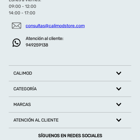
tacto.
09:00 - 12:00
Sub Familia Casual, un calzado esencial para la
14:00 - 17:00
piscina, playa o el hogar.
consultas@calimodstore.com
¿Tienen buen agarre al caminar?
Sí, la textura
de la planta y el material sintético están
diseñados para una pisada segura en entornos
Atención al cliente:
húmedos o lisos.
949259138
¿Con qué combinarlas?
Son el acento de color
perfecto para looks con blanco, denim, o para
combinar con trajes de baño. Su color rosa
vibrante es ideal para destacar tu estilo
veraniego.
CALIMOD
Descubre toda la colección de sandalias aquí
CATEGORÍA
MARCAS
ATENCIÓN AL CLIENTE
SÍGUENOS EN REDES SOCIALES