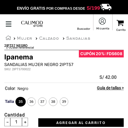
S/
199
ENVÍO GRATIS
POR COMPRAS DESDE
Mujer
Calzado
Sandalias
2IPT57 NEGRO
(*)Color referencial
CUPÓN 20%: FDS608
Ipanema
SANDALIAS MUJER NEGRO 2IPT57
SKU
:
2IPT5700022
S/
42
.
00
:
Negro
Talla
35
36
37
38
39
Cantidad
－
＋
AGREGAR AL CARRITO