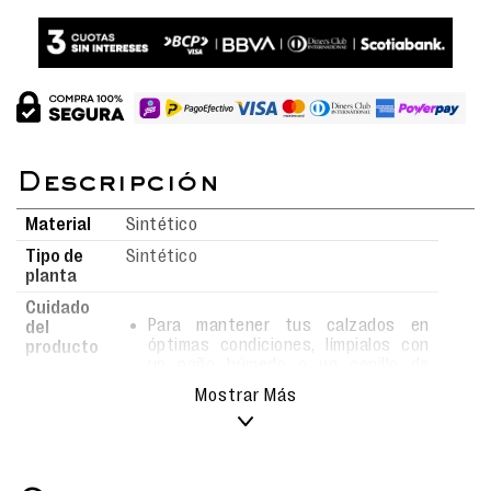
Material
Sintético
Tipo de
Sintético
planta
Cuidado
Para mantener tus calzados en
del
óptimas condiciones, límpialos con
producto
un paño húmedo o un cepillo de
cerdas suaves usando agua y jabón.
Mostrar Más
Evita el uso de detergentes fuertes,
ya que podrían alterar el material.
Deja secar al aire libre, siempre bajo
sombra, y nunca los metas a la
lavadora para conservar su forma y