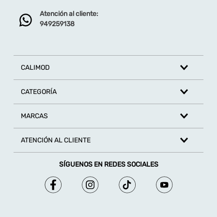
Atención al cliente:
Dirección de email
949259138
Escribe un comentario
CALIMOD
CATEGORÍA
MARCAS
ENVIAR COMENTARIO
ATENCIÓN AL CLIENTE
SÍGUENOS EN REDES SOCIALES