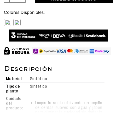
Colores
Material
Sintético
Tipo de
Sintético
planta
Cuidado
Limpia la suela utilizando un cepillo
del
de cerdas suaves con agua y jabón
producto
para eliminar la suciedad sin dañar la
superficie.