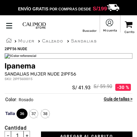
S/
199
ENVÍO GRATIS
POR COMPRAS DESDE
Mujer
Calzado
Sandalias
2IPF56 NUDE
(*)Color referencial
Ipanema
☆
☆
☆
☆
☆
SANDALIAS MUJER NUDE 2IPF56
SKU
:
2IPF5600015
S/
59
.
90
S/
41
.
93
30 %
:
Rosado
Talla
36
37
38
Cantidad
－
＋
AGREGAR AL CARRITO