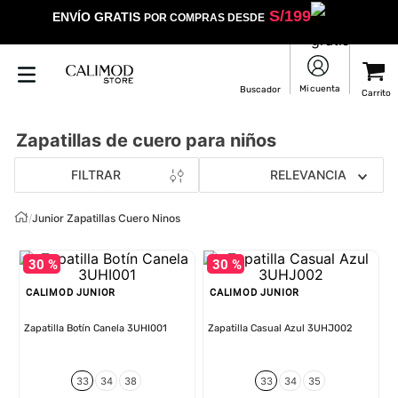
S/
199
ENVÍO GRATIS
POR COMPRAS DESDE
Zapatillas de cuero para niños
FILTRAR
RELEVANCIA
/
Junior Zapatillas Cuero Ninos
30 %
30 %
CALIMOD JUNIOR
CALIMOD JUNIOR
Zapatilla Botín Canela 3UHI001
Zapatilla Casual Azul 3UHJ002
33
34
38
33
34
35