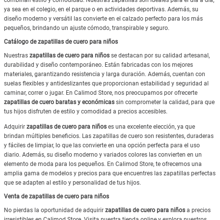
combinan estilo y comodidad. Nuestras zapatillas son ideales para el día a día,
ya sea en el colegio, en el parque o en actividades deportivas. Además, su
diseño moderno y versátil las convierte en el calzado perfecto para los más
pequeños, brindando un ajuste cómodo, transpirable y seguro.
Catálogo de zapatillas de cuero para niños
Nuestras
zapatillas de cuero para niños
se destacan por su calidad artesanal,
durabilidad y diseño contemporáneo. Están fabricadas con los mejores
materiales, garantizando resistencia y larga duración. Además, cuentan con
suelas flexibles y antideslizantes que proporcionan estabilidad y seguridad al
caminar, correr o jugar. En Calimod Store, nos preocupamos por ofrecerte
zapatillas de cuero baratas y económicas
sin comprometer la calidad, para que
tus hijos disfruten de estilo y comodidad a precios accesibles.
Adquirir
zapatillas de cuero para niños
es una excelente elección, ya que
brindan múltiples beneficios. Las zapatillas de cuero son resistentes, duraderas
y fáciles de limpiar, lo que las convierte en una opción perfecta para el uso
diario. Además, su diseño moderno y variados colores las convierten en un
elemento de moda para los pequeños. En Calimod Store, te ofrecemos una
amplia gama de modelos y precios para que encuentres las zapatillas perfectas
que se adapten al estilo y personalidad de tus hijos.
Venta de zapatillas de cuero para niños
No pierdas la oportunidad de adquirir
zapatillas de cuero para niños
a precios
irresistibles en Calimod Store. Visita nuestra tienda online y explora nuestros