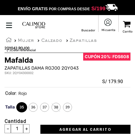
S/
199
ENVÍO GRATIS
POR COMPRAS DESDE
Mujer
Calzado
Zapatillas
2QY043 ROJO0
(*)Color referencial
CUPÓN 20%: FDS608
Mafalda
ZAPATILLAS DAMA ROJO0 2QY043
SKU
:
2QY04300002
S/
179
.
90
:
Rojo
Talla
35
36
37
38
39
Cantidad
－
＋
AGREGAR AL CARRITO