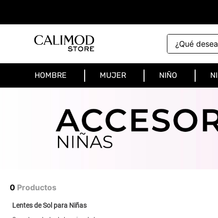
¿Qué deseas 
HOMBRE
MUJER
NIÑO
N
0
Productos
Lentes de Sol para Niñas