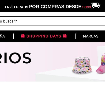
POR COMPRAS DESDE
ENVÍO GRATIS
S/
199
buscar?
IÑA
🛍️ SHOPPING DAYS 🛍️
MARCAS