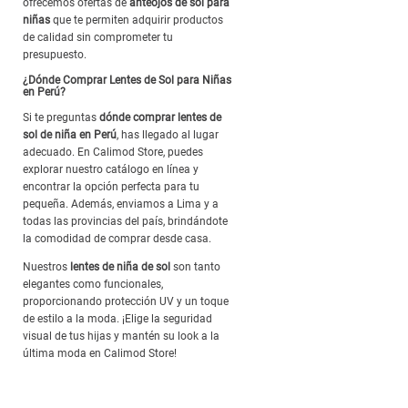
ofrecemos ofertas de
anteojos de sol para
niñas
que te permiten adquirir productos
de calidad sin comprometer tu
presupuesto.
¿Dónde Comprar Lentes de Sol para Niñas
en Perú?
Si te preguntas
dónde comprar lentes de
sol de niña en Perú
, has llegado al lugar
adecuado. En Calimod Store, puedes
explorar nuestro catálogo en línea y
encontrar la opción perfecta para tu
pequeña. Además, enviamos a Lima y a
todas las provincias del país, brindándote
la comodidad de comprar desde casa.
Nuestros
lentes de niña de sol
son tanto
elegantes como funcionales,
proporcionando protección UV y un toque
de estilo a la moda. ¡Elige la seguridad
visual de tus hijas y mantén su look a la
última moda en Calimod Store!