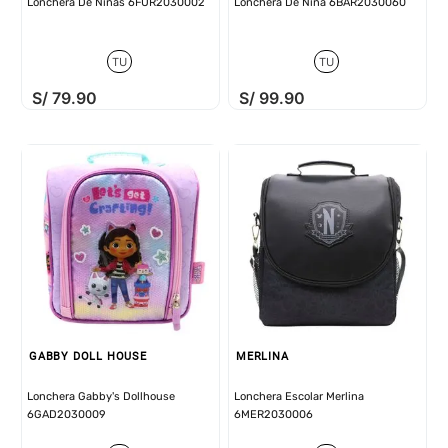
Lonchera De Niñas 6FUR2030002
Lonchera De Niña 6BAR2030060
TU
TU
S/
79
.
90
S/
99
.
90
GABBY DOLL HOUSE
MERLINA
Lonchera Gabby's Dollhouse
Lonchera Escolar Merlina
6GAD2030009
6MER2030006