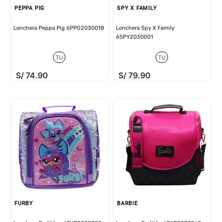
PEPPA PIG
SPY X FAMILY
Lonchera Peppa Pig 6PPG2030018
Lonchera Spy X Family
6SPY2030001
TU
TU
S/
74
.
90
S/
79
.
90
FURBY
BARBIE