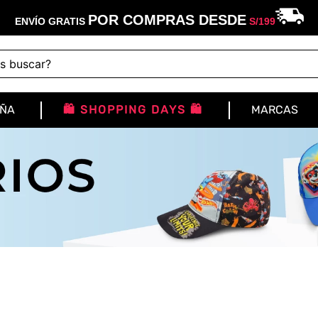
POR COMPRAS DESDE
ENVÍO GRATIS
S/
199
buscar?
IÑA
🛍️ SHOPPING DAYS 🛍️
MARCAS