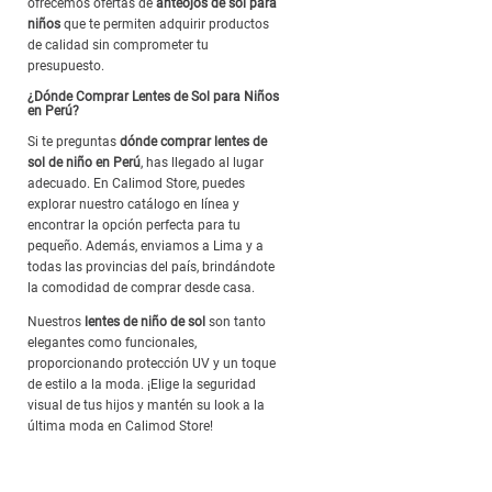
ofrecemos ofertas de
anteojos de sol para
niños
que te permiten adquirir productos
de calidad sin comprometer tu
presupuesto.
¿Dónde Comprar Lentes de Sol para Niños
en Perú?
Si te preguntas
dónde comprar lentes de
sol de niño en Perú
, has llegado al lugar
adecuado. En Calimod Store, puedes
explorar nuestro catálogo en línea y
encontrar la opción perfecta para tu
pequeño. Además, enviamos a Lima y a
todas las provincias del país, brindándote
la comodidad de comprar desde casa.
Nuestros
lentes de niño de sol
son tanto
elegantes como funcionales,
proporcionando protección UV y un toque
de estilo a la moda. ¡Elige la seguridad
visual de tus hijos y mantén su look a la
última moda en Calimod Store!