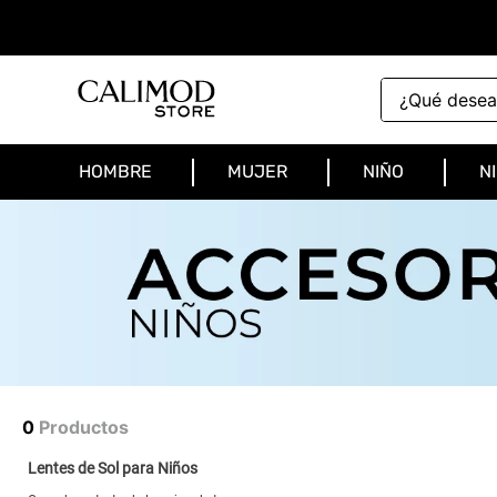
¿Qué deseas 
HOMBRE
MUJER
NIÑO
N
0
Productos
Lentes de Sol para Niños