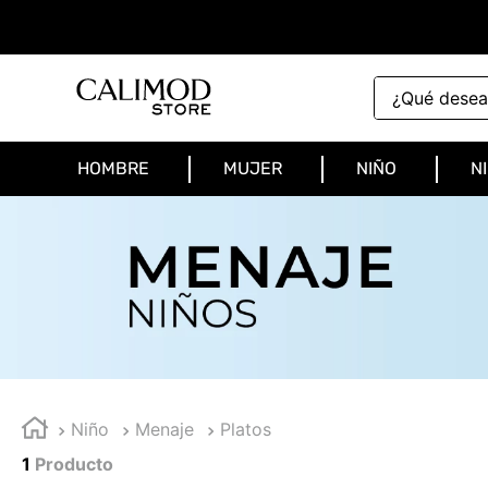
¿Qué deseas 
HOMBRE
MUJER
NIÑO
N
Niño
Menaje
Platos
1
Producto