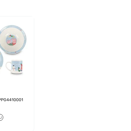
 6PPG4410001
U