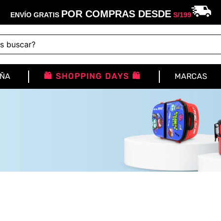
POR COMPRAS DESDE
ENVÍO GRATIS
S/
199
buscar?
IÑA
🛍️ SHOPPING DAYS 🛍️
MARCAS