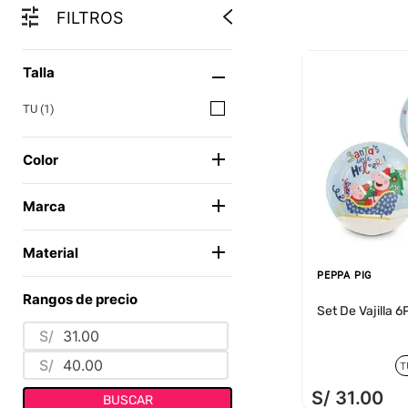
FILTROS
Talla
TU
(
1
)
Color
CELESTE
(
1
)
Marca
PEPPA PIG
(
1
)
Material
PEPPA PIG
CERÁMICA
(
1
)
Rangos de precio
Set De Vajilla
S/
S/
T
S/
31
.
00
BUSCAR