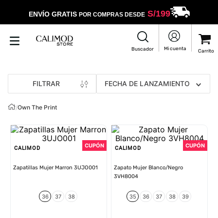
S/
199
ENVÍO GRATIS
POR COMPRAS DESDE
FILTRAR
FECHA DE LANZAMIENTO
/
Own The Print
CALIMOD
CALIMOD
Zapatillas Mujer Marron 3UJO001
Zapato Mujer Blanco/Negro
3VH8004
36
37
38
35
36
37
38
39