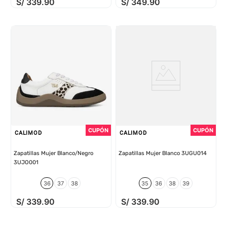
S/
339
.
90
S/
349
.
90
CALIMOD
CALIMOD
Zapatillas Mujer Blanco/Negro
Zapatillas Mujer Blanco 3UGU014
3UJO001
36
37
38
35
36
38
39
S/
339
.
90
S/
339
.
90