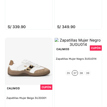
S/
339
.
90
S/
349
.
90
CALIMOD
Zapatillas Mujer Negro 3UGU014
35
37
38
39
CALIMOD
Zapatillas Mujer Beige 3UJO001