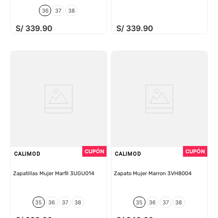
36
37
38
S/
339
.
90
S/
339
.
90
CALIMOD
CALIMOD
Zapatillas Mujer Marfil 3UGU014
Zapato Mujer Marron 3VH8004
35
36
37
38
35
36
37
38