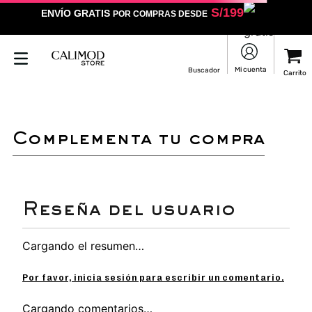
S/
199
ENVÍO GRATIS
POR COMPRAS DESDE
LO SENTIMOS
NO ENCONTRAMOS RESULTADOS QUE COINCIDAN CON
TU BÚSQUEDA
Puedes revisar la ortografía
Utilizar un término más general
Darle un vistazo a estos productos
que pueden interesarte