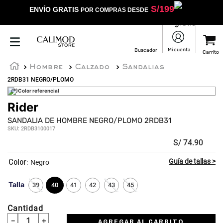
S/
199
ENVÍO GRATIS
POR COMPRAS DESDE
Hombre
Calzado
Sandalias
2RDB31 NEGRO/PLOMO
(*)Color referencial
Rider
☆
☆
☆
☆
☆
SANDALIA DE HOMBRE NEGRO/PLOMO 2RDB31
SKU
:
2RDB3100017
S/
74
.
90
:
Negro
Talla
39
40
41
42
43
45
Cantidad
－
＋
AGREGAR AL CARRITO