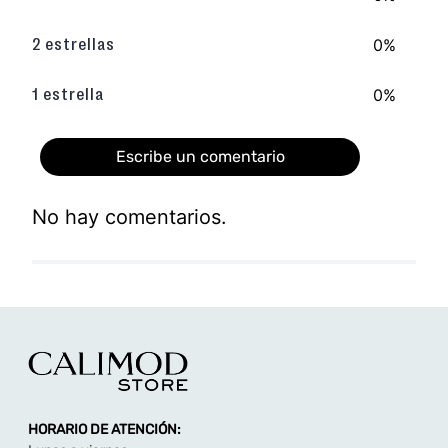
0%
2 estrellas
0%
1 estrella
Escribe un comentario
No hay comentarios.
Agregar comentario
Título
Califica el producto de 1 a 5 estrellas
★
★
★
★
★
HORARIO DE ATENCIÓN:
Tu nombre