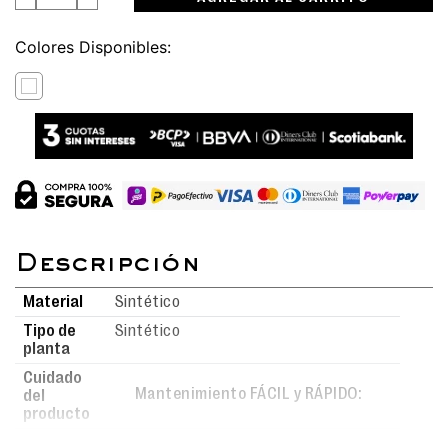
Colores
Material
Sintético
Tipo de
Sintético
planta
Cuidado
Mantenimiento FÁCIL y RÁPIDO:
del
producto