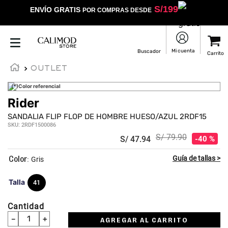
S/
199
ENVÍO GRATIS
POR COMPRAS DESDE
OUTLET
(*)Color referencial
Rider
SANDALIA FLIP FLOP DE HOMBRE HUESO/AZUL 2RDF15
SKU
:
2RDF1500086
S/
79
.
90
S/
47
.
94
40 %
:
Gris
Talla
41
Cantidad
－
＋
AGREGAR AL CARRITO