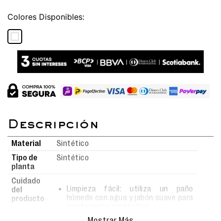
Colores
Material
Sintético
Tipo de
Sintético
planta
Cuidado
Limpieza fácil: utiliza un paño
del
húmedo con agua y jabón suave para
producto
mantenerlas impecables.
Realiza la limpieza con movimientos
Mostrar Más