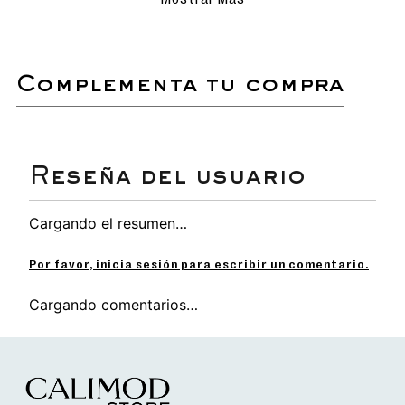
delicados para evitar rayar o dañar la
superficie.
Evita el uso de detergentes
agresivos o productos químicos que
puedan afectar los materiales.
complementa tu compra
Secado natural: deja que las
sandalias se sequen al aire libre,
siempre en un lugar sombreado para
proteger el color y el material.
No sumergir ni lavar en lavadora.
Sandalia flip flop para hombre de diseño
Cargando el resumen…
versátil y casual.
Planta anatómica, ligera y flexible para mayor
comodidad.
Por favor, inicia sesión para escribir un comentario.
Tiras con acabados detallados para un estilo
único.
Cargando comentarios…
Diseño sencillo y facilmente combinable con
cualquier look de verano